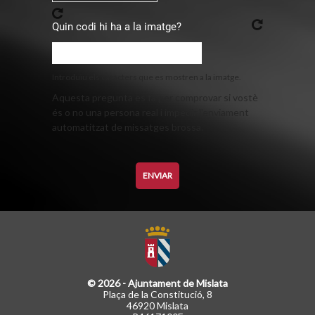
Quin codi hi ha a la imatge?
Introduïu els caràcters que es mostren a la imatge.
Aquesta pregunta es fa per comprovar si vostè
és o no una persona real i impedir l'enviament
automatitzat de missatges brossa.
© 2026 - Ajuntament de Mislata
Plaça de la Constitució, 8
46920 Mislata