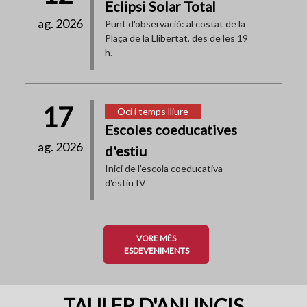
Eclipsi Solar Total
ag. 2026
Punt d'observació: al costat de la
Plaça de la Llibertat, des de les 19
h.
17
Oci i temps lliure
Escoles coeducatives
ag. 2026
d'estiu
Inici de l'escola coeducativa
d'estiu IV
VORE MÉS
ESDEVENIMENTS
TAULER D'ANUNCIS