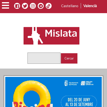
Vés
Castellano
Valencià
al
contingut
Cercar