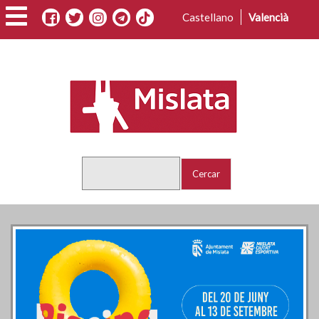
Vés
Castellano
Valencià
al
contingut
Cercar