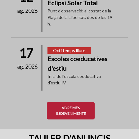
Eclipsi Solar Total
ag. 2026
Punt d'observació: al costat de la
Plaça de la Llibertat, des de les 19
h.
17
Oci i temps lliure
Escoles coeducatives
ag. 2026
d'estiu
Inici de l'escola coeducativa
d'estiu IV
VORE MÉS
ESDEVENIMENTS
TAULER D'ANUNCIS