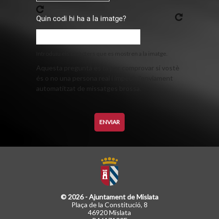
Quin codi hi ha a la imatge?
Introduïu els caràcters que es mostren a la imatge.
Aquesta pregunta es fa per comprovar si vostè
és o no una persona real i impedir l'enviament
automatitzat de missatges brossa.
© 2026 - Ajuntament de Mislata
Plaça de la Constitució, 8
46920 Mislata