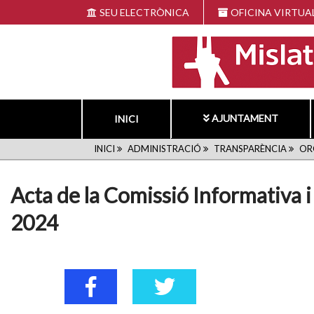
Vés
SEU ELECTRÒNICA
OFICINA VIRTUA
al
contingut
AJUNTAMENT
INICI
FIL
INICI
ADMINISTRACIÓ
TRANSPARÈNCIA
OR
D'ARIADNA
Acta de la Comissió Informativa i 
2024