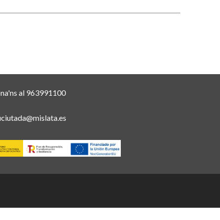
ona'ns al 963991100
uciutada@mislata.es