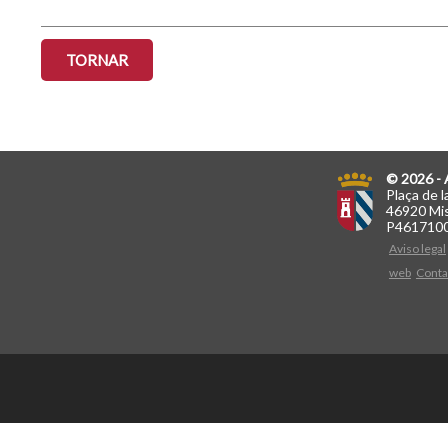
TORNAR
© 2026 - 
Plaça de l
46920 Mis
P461710
Aviso legal
web
Conta