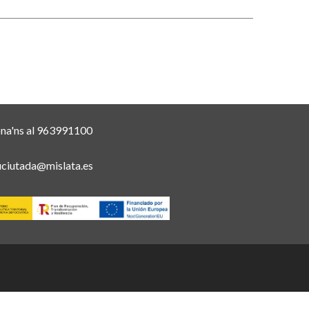
ona'ns al 963991100
uciutada@mislata.es