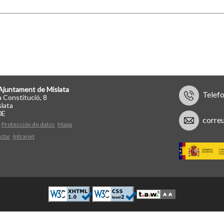
Ajuntament de Mislata
Telef
a Constitució, 8
lata
0E
corre
Protección de datos
Mapa
ctar
Intranet