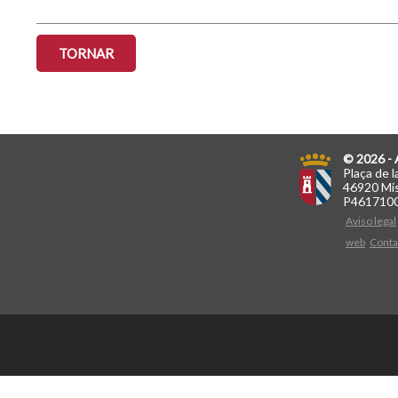
TORNAR
© 2026 - 
Plaça de l
46920 Mis
P461710
Aviso legal
web
Conta