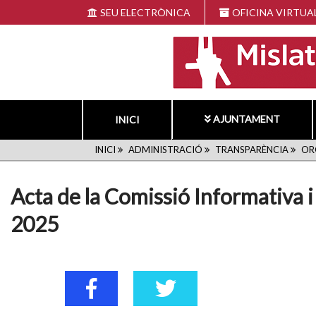
Vés
SEU ELECTRÒNICA
OFICINA VIRTUA
al
contingut
AJUNTAMENT
INICI
FIL
INICI
ADMINISTRACIÓ
TRANSPARÈNCIA
OR
D'ARIADNA
Acta de la Comissió Informativa i
2025