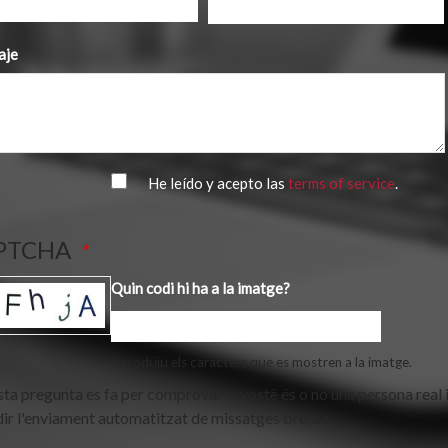
aje
He leído y acepto las
terms of service
.
PTCHA
Quin codi hi ha a la imatge?
Introduïu els caràcters que es mostren a la imatge.
ta pregunta es fa per comprovar si vostè és o no una persona real 
ir l'enviament automatitzat de missatges brossa.