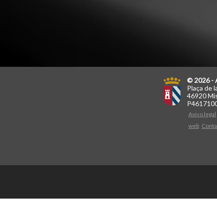
© 2026 - 
Plaça de l
46920 Mis
P461710
Aviso legal
web
Conta