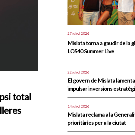
27 juliol 2026
Mislata torna a gaudir de la g
LOS40 Summer Live
22 juliol 2026
El govern de Mislata lament
impulsar inversions estratègi
psi total
14 juliol 2026
lleres
Mislata reclama a la Generali
prioritàries per a la ciutat