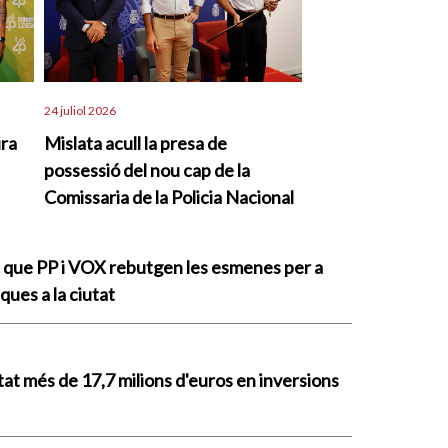
24 juliol 2026
ira
Mislata acull la presa de
possessió del nou cap de la
Comissaria de la Policia Nacional
a que PP i VOX rebutgen les esmenes per a
ques a la ciutat
tat més de 17,7 milions d'euros en inversions