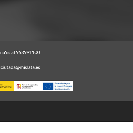
ona'ns al 963991100
uciutada@mislata.es