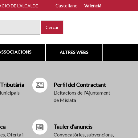
Castellano
Valencià
CIÓ DE L'ALCALDE
Cercar
ASSOCIACIONS
ALTRES WEBS
 Tributària
Perfil del Contractant
Municipals
Licitacions de l'Ajuntament
de Mislata
ica
Tauler d'anuncis
es, Oferta i
Convocatòries, subvencions,