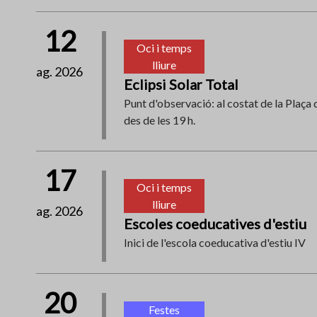
12
Oci i temps
lliure
ag. 2026
Eclipsi Solar Total
Punt d'observació: al costat de la Plaça d
des de les 19 h.
17
Oci i temps
lliure
ag. 2026
Escoles coeducatives d'estiu
Inici de l'escola coeducativa d'estiu IV
20
Festes