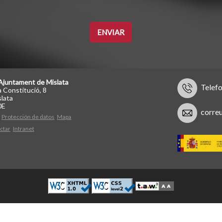
Ajuntament de Mislata
Telef
a Constitució, 8
lata
0E
corre
Protección de datos
Mapa
ctar
Intranet