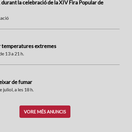
, durant la celebració de la XIV Fira Popular de
tació
er temperatures extremes
de 13 a 21 h.
deixar de fumar
 juliol, a les 18 h.
VORE MÉS ANUNCIS