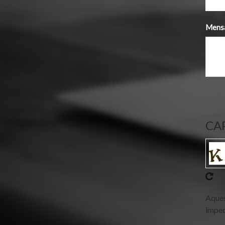
Mens
CA
Aques
imped