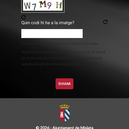
Quin codi hi ha a la imatge?
Introduïu els caràcters que es mostren a la imatge.
Aquesta pregunta es fa per comprovar si vostè
és o no una persona real i impedir l'enviament
automatitzat de missatges brossa.
© 2026 - Ajuntament de Mislata