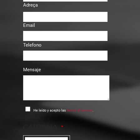
Adreça
Email
Telefono
Mensaje
He leído y acepto las
terms of service
.
CAPTCHA