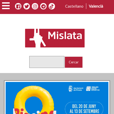
Vés
Castellano
Valencià
al
contingut
Cercar