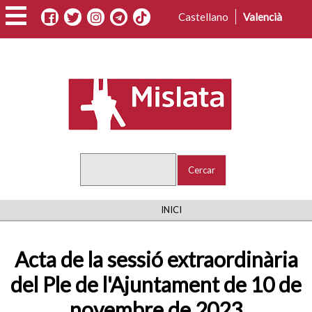
Vés
Castellano
Valencià
al
contingut
Cercar
FIL
INICI
D'ARIADNA
Acta de la sessió extraordinària
del Ple de l'Ajuntament de 10 de
novembre de 2023