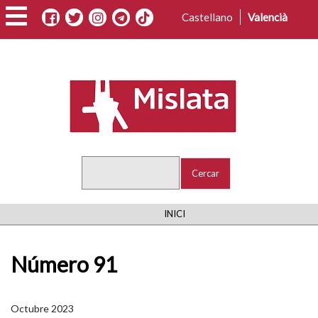
Vés
Castellano
Valencià
al
contingut
Cercar
FIL
INICI
D'ARIADNA
Número 91
Octubre 2023