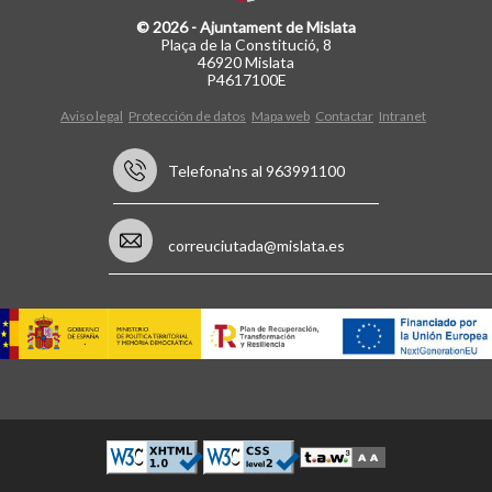
© 2026 - Ajuntament de Mislata
Plaça de la Constitució, 8
46920 Mislata
P4617100E
Aviso legal
Protección de datos
Mapa web
Contactar
Intranet
Telefona'ns al 963991100
correuciutada@mislata.es