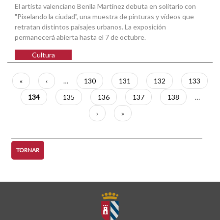
El artista valenciano Benlla Martinez debuta en solitario con
"Pixelando la ciudad", una muestra de pinturas y vídeos que
retratan distintos paisajes urbanos. La exposición
permanecerá abierta hasta el 7 de octubre.
Cultura
Paginació
Primera
«
Pàgina
‹
…
Pàgina
130
Pàgina
131
Pàgina
132
Pàgina
133
pàgina
anterior
Pàgina
134
Pàgina
135
Pàgina
136
Pàgina
137
Pàgina
138
…
actual
Pàgina
›
Última
»
següent
pàgina
TORNAR