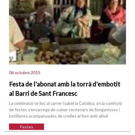
06 octubre 2015
Festa de l'abonat amb la torrà d'embotit
al Barri de Sant Francesc
La celebració te lloc al carrer Isabel la Catòlica, on la comissió
de festes s'encarrega de cuinar centenars de llonganisses i
botifarres acompanyades de creïlles al forn amb allioli
Festes