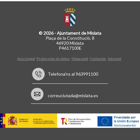
© 2026 - Ajuntament de Mislata
Plaça de la Constitució, 8
46920 Mislata
P4617100E
Aviso legal
Protección de datos
Mapa web
Contactar
Intranet
Telefona'ns al 963991100
correuciutada@mislata.es