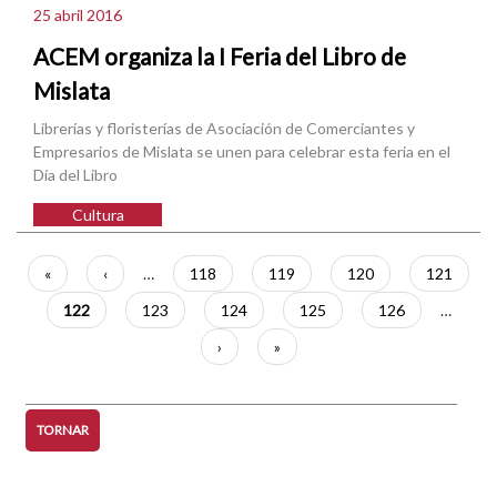
25 abril 2016
ACEM organiza la I Feria del Libro de
Mislata
Librerías y floristerías de Asociación de Comerciantes y
Empresarios de Mislata se unen para celebrar esta feria en el
Día del Libro
Cultura
Paginació
Primera
«
Pàgina
‹
…
Pàgina
118
Pàgina
119
Pàgina
120
Pàgina
121
pàgina
anterior
Pàgina
122
Pàgina
123
Pàgina
124
Pàgina
125
Pàgina
126
…
actual
Pàgina
›
Última
»
següent
pàgina
TORNAR