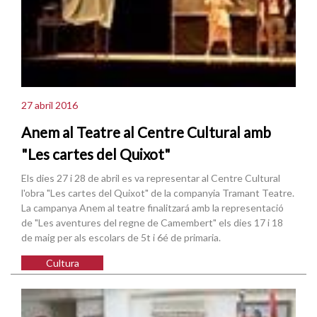
27 abril 2016
Anem al Teatre al Centre Cultural amb
"Les cartes del Quixot"
Els dies 27 i 28 de abril es va representar al Centre Cultural
l'obra "Les cartes del Quixot" de la companyia Tramant Teatre.
La campanya Anem al teatre finalitzará amb la representació
de "Les aventures del regne de Camembert" els dies 17 i 18
de maig per als escolars de 5t i 6é de primaria.
Cultura