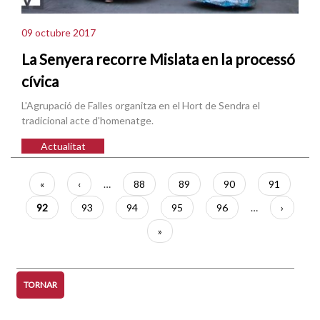
09 octubre 2017
La Senyera recorre Mislata en la processó
cívica
L'Agrupació de Falles organitza en el Hort de Sendra el
tradicional acte d'homenatge.
Actualitat
Paginació
Primera
«
Pàgina
‹
…
Pàgina
88
Pàgina
89
Pàgina
90
Pàgina
91
pàgina
anterior
Pàgina
92
Pàgina
93
Pàgina
94
Pàgina
95
Pàgina
96
…
Pàgina
›
actual
següent
Última
»
pàgina
TORNAR