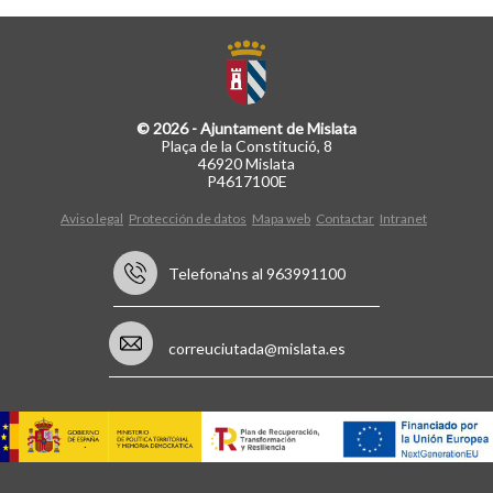
© 2026 - Ajuntament de Mislata
Plaça de la Constitució, 8
46920 Mislata
P4617100E
Aviso legal
Protección de datos
Mapa web
Contactar
Intranet
Telefona'ns al 963991100
correuciutada@mislata.es