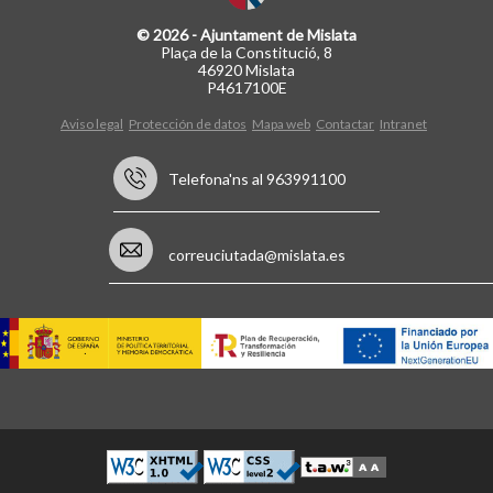
© 2026 - Ajuntament de Mislata
Plaça de la Constitució, 8
46920 Mislata
P4617100E
Aviso legal
Protección de datos
Mapa web
Contactar
Intranet
Telefona'ns al 963991100
correuciutada@mislata.es