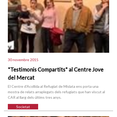
30 novembre 2015
"Testimonis Compartits" al Centre Jove
del Mercat
El Centre d'Acollida al Refugiat de Mislata ens porta una
mostra de relats arraplegats dels refugiats que han viscut al
CAR al llarg dels últims tres anys.
Societat