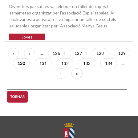
Divendres passat, es va celebrar un taller de xapes i
samarretes organitzat per l'associació Esplai tabalet. Al
finalitzar esta activitat es va impartir un taller de cóctels
saludables organitzat per l'Associació Menys Graus
Joves
Paginació
Primera
«
Pàgina
‹
…
Pàgina
126
Pàgina
127
Pàgina
128
Pàgina
129
pàgina
anterior
Pàgina
130
Pàgina
131
Pàgina
132
Pàgina
133
Pàgina
134
…
actual
Pàgina
›
Última
»
següent
pàgina
TORNAR