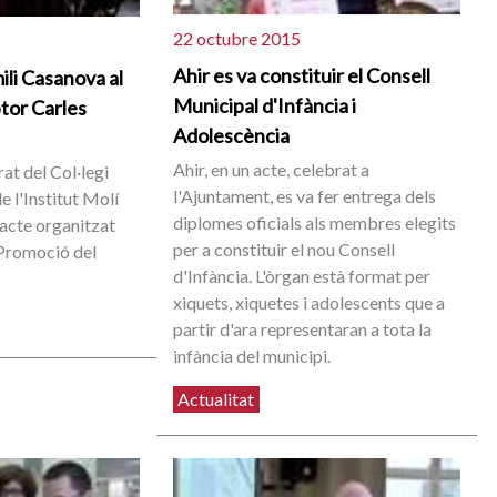
22 octubre 2015
Ahir es va constituir el Consell
li Casanova al
Municipal d'Infància i
ptor Carles
Adolescència
Ahir, en un acte, celebrat a
at del Col·legi
l'Ajuntament, es va fer entrega dels
 l'Institut Molí
diplomes oficials als membres elegits
l acte organitzat
per a constituir el nou Consell
 Promoció del
d'Infància. L'òrgan està format per
xiquets, xiquetes i adolescents que a
partir d'ara representaran a tota la
infància del municipi.
Actualitat