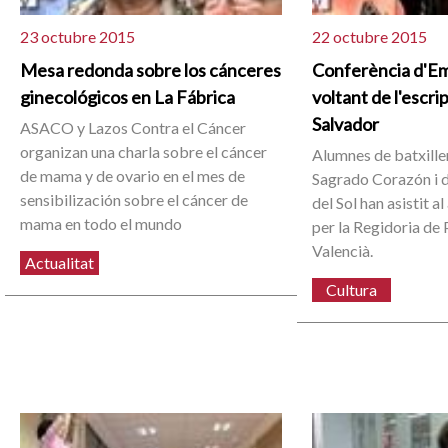
23 octubre 2015
22 octubre 2015
Mesa redonda sobre los cánceres
Conferència d'Emi
ginecológicos en La Fábrica
voltant de l'escri
Salvador
ASACO y Lazos Contra el Cáncer
organizan una charla sobre el cáncer
Alumnes de batxiller
de mama y de ovario en el mes de
Sagrado Corazón i de
sensibilización sobre el cáncer de
del Sol han asistit a
mama en todo el mundo
per la Regidoria de
Valencià.
Actualitat
Cultura