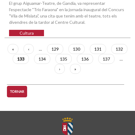
El grup Aiguamar-Teatre, de Gandia, va representar
l'espectacle "Trio Faraona" en la jornada inaugural del Concurs
"Vila de Mislata", una cita que tenim amb el teatre, tots els
divendres de la tardor al Centre Cultural.
Cultura
Paginació
Primera
«
Pàgina
‹
…
Pàgina
129
Pàgina
130
Pàgina
131
Pàgina
132
pàgina
anterior
Pàgina
133
Pàgina
134
Pàgina
135
Pàgina
136
Pàgina
137
…
actual
Pàgina
›
Última
»
següent
pàgina
TORNAR