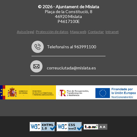
© 2026 - Ajuntament de Mislata
Plaça de la Constitució, 8
46920 Mislata
P4617100E
Aviso legal
Protección de datos
Mapa web
Contactar
Intranet
Telefona'ns al 963991100
correuciutada@mislata.es