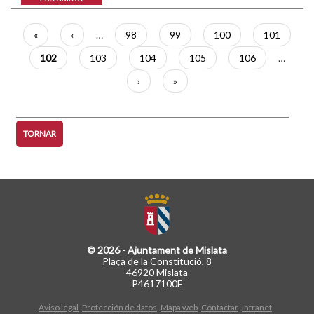
Paginació
Primera
«
Pàgina
‹
…
Pàgina
98
Pàgina
99
Pàgina
100
Pàgina
101
pàgina
anterior
Pàgina
102
Pàgina
103
Pàgina
104
Pàgina
105
Pàgina
106
…
actual
Pàgina
›
Última
»
següent
pàgina
TORNAR
© 2026 - Ajuntament de Mislata
Plaça de la Constitució, 8
46920 Mislata
P4617100E
Aviso legal
Protección de datos
Mapa web
Contactar
Intranet