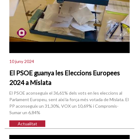
10 juny 2024
El PSOE guanya les Eleccions Europees
2024 a Mislata
El PSOE aconseguix el 36,61% dels vots en les eleccions al
Parlament Europeu, sent així la força més votada de Mislata. El
PP aconseguix un 31,30%, VOX un 10,69% i Compromís-
Sumar un 6,84%
Actualitat