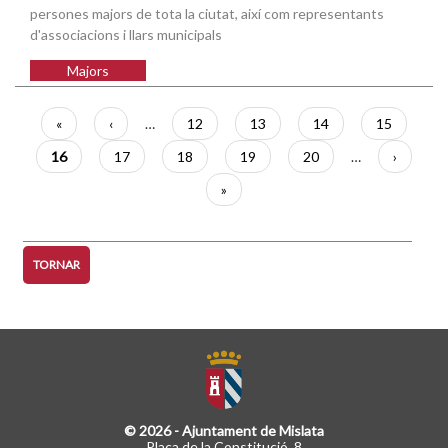
persones majors de tota la ciutat, així com representants
d'associacions i llars municipals
Majors
Paginació
Primera
«
Pàgina
‹
…
Pàgina
12
Pàgina
13
Pàgina
14
Pàgina
15
pàgina
anterior
Pàgina
16
Pàgina
17
Pàgina
18
Pàgina
19
Pàgina
20
…
Pàgina
›
actual
següent
Última
»
pàgina
TORNAR
© 2026 - Ajuntament de Mislata
Plaça de la Constitució, 8