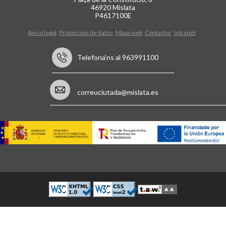
46920 Mislata
P4617100E
Aviso legal
Protección de datos
Mapa web
Contactar
Intranet
Telefona'ns al 963991100
correuciutada@mislata.es