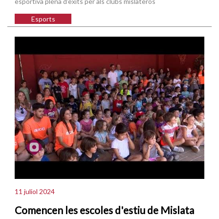
esportiva plena d'èxits per als clubs mislateros
Esports
11 juliol 2024
Comencen les escoles d'estiu de Mislata