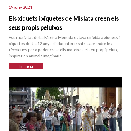
19 juny 2024
Els xiquets i xiquetes de Mislata creen els
seus propis peluixos
Esta activitat de La Fàbrica Menuda estava dirigida a xiquets i
xiquetes de 9 a 12 anys d'edat interessats a aprendre les
tècniques per a poder crear ells mateixos el seu propi peluix,
inspirat en animals imaginaris.
Infància