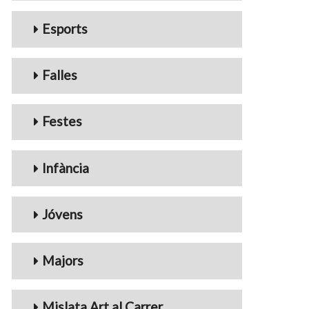
Esports
Falles
Festes
Infància
Jóvens
Majors
Mislata Art al Carrer