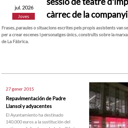
sessió de teatre d'imp
jul. 2026
càrrec de la companyi
Joves
Frases, paraules o situacions escrites pels propis assistents van s
per a crear escenes i personatges únics, construïts sobre la marxa 
de La Fàbrica.
27 gener 2015
Repavimentación de Padre
Llansol y adyacentes
El Ayuntamiento ha destinado
140.000 euros a la sustitución del