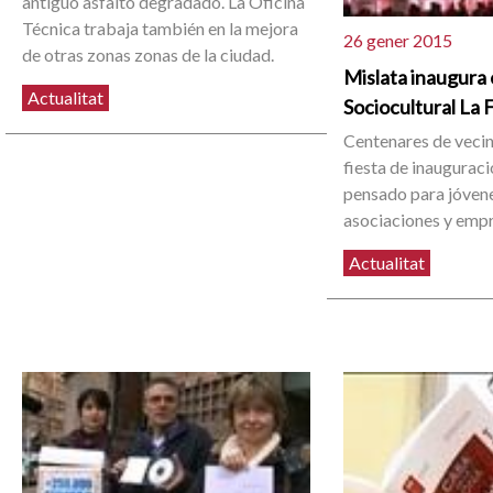
antiguo asfalto degradado. La Oficina
Técnica trabaja también en la mejora
26 gener 2015
de otras zonas zonas de la ciudad.
Mislata inaugura 
Actualitat
Sociocultural La 
Centenares de vecino
fiesta de inaugurac
pensado para jóven
asociaciones y emp
Actualitat