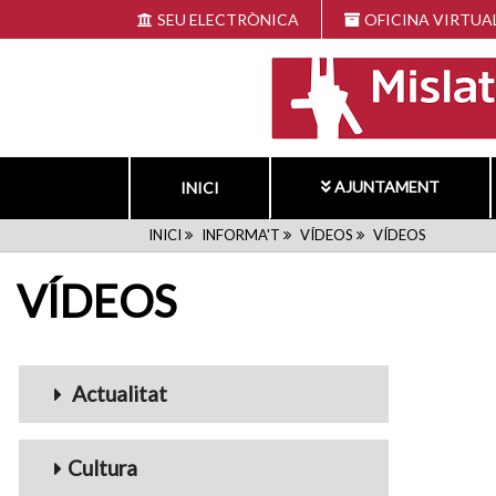
Vés
SEU ELECTRÒNICA
OFICINA VIRTUA
al
contingut
AJUNTAMENT
INICI
FIL
INICI
INFORMA'T
VÍDEOS
VÍDEOS
VÍDEOS
D'ARIADNA
Menu_Videos
Actualitat
Cultura