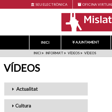
Vés
SEU ELECTRÒNICA
OFICINA VIRTUA
al
contingut
AJUNTAMENT
INICI
FIL
INICI
INFORMA'T
VÍDEOS
VÍDEOS
VÍDEOS
D'ARIADNA
Menu_Videos
Actualitat
Cultura