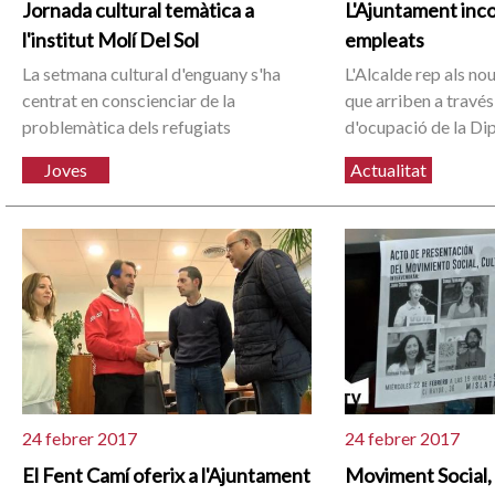
Jornada cultural temàtica a
L'Ajuntament inc
l'institut Molí Del Sol
empleats
La setmana cultural d'enguany s'ha
L'Alcalde rep als no
centrat en conscienciar de la
que arriben a través
problemàtica dels refugiats
d'ocupació de la Di
Joves
Actualitat
24 febrer 2017
24 febrer 2017
El Fent Camí oferix a l'Ajuntament
Moviment Social, P