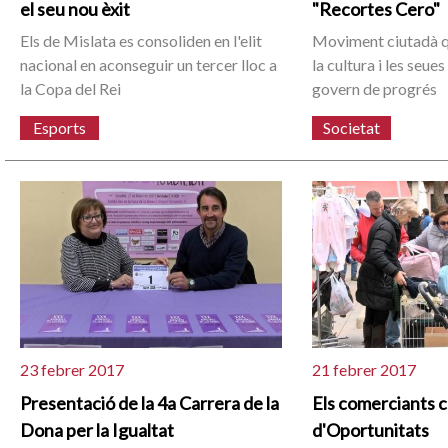
el seu nou èxit
"Recortes Cero"
Els de Mislata es consoliden en l'elit
Moviment ciutadà q
nacional en aconseguir un tercer lloc a
la cultura i les seue
la Copa del Rei
govern de progrés
Esports
Societat
23 febrer 2017
21 febrer 2017
Presentació de la 4a Carrera de la
Els comerciants c
Dona per la Igualtat
d'Oportunitats