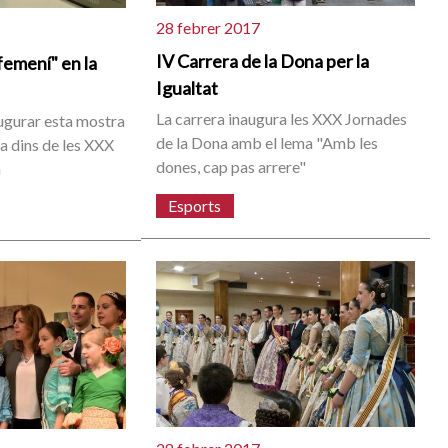
28 febrer 2017
IV Carrera de la Dona per la
femení" en la
Igualtat
La carrera inaugura les XXX Jornades
augurar esta mostra
de la Dona amb el lema "Amb les
va dins de les XXX
dones, cap pas arrere"
a
Esports