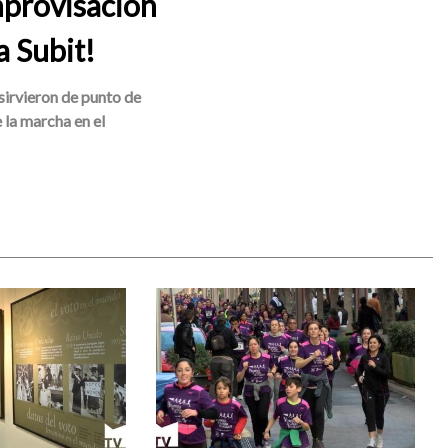
mprovisación
a Subit!
 sirvieron de punto de
 la marcha en el