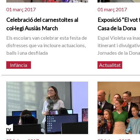
01 març 2017
01 març 2017
Celebració del carnestoltes al
Exposició "El vot 
col·legi Ausiàs March
Casa de la Dona
Els escolars van celebrar esta festa de
Espai Violeta va in
disfresses que va incloure actuacions,
itinerant i divulgati
balls i una desfilada
Jornades de la Don
Infància
Actualitat