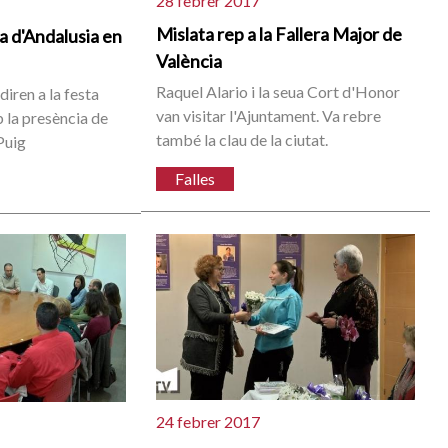
28 febrer 2017
Mislata rep a la Fallera Major de
ia d'Andalusia en
València
Raquel Alario i la seua Cort d'Honor
iren a la festa
van visitar l'Ajuntament. Va rebre
 la presència de
també la clau de la ciutat.
Puig
Falles
24 febrer 2017