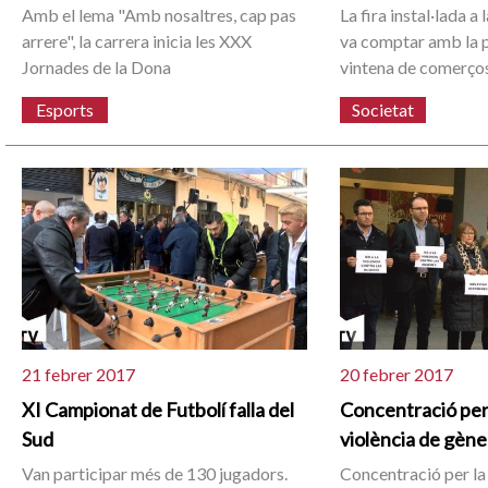
Amb el lema "Amb nosaltres, cap pas
La fira instal·lada a
arrere", la carrera inicia les XXX
va comptar amb la p
Jornades de la Dona
vintena de comerço
Esports
Societat
21 febrer 2017
20 febrer 2017
XI Campionat de Futbolí falla del
Concentració per
Sud
violència de gèn
Van participar més de 130 jugadors.
Concentració per la