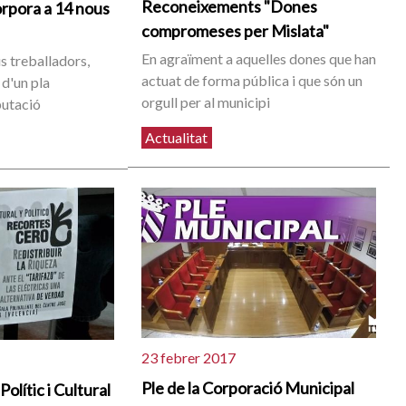
Reconeixements "Dones
orpora a 14 nous
compromeses per Mislata"
En agraïment a aquelles dones que han
us treballadors,
actuat de forma pública i que són un
 d'un pla
orgull per al municipi
putació
Actualitat
23 febrer 2017
Ple de la Corporació Municipal
olític i Cultural