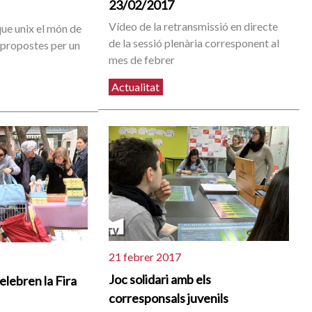
23/02/2017
Vídeo de la retransmissió en directe
ue unix el món de
de la sessió plenària corresponent al
s propostes per un
mes de febrer
Actualitat
21 febrer 2017
Joc solidari amb els
elebren la Fira
corresponsals juvenils