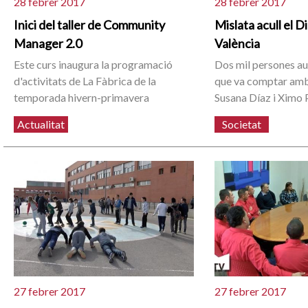
28 febrer 2017
28 febrer 2017
Inici del taller de Community
Mislata acull el D
Manager 2.0
València
Este curs inaugura la programació
Dos mil persones aud
d'activitats de La Fàbrica de la
que va comptar amb
temporada hivern-primavera
Susana Díaz i Ximo 
Actualitat
Societat
27 febrer 2017
27 febrer 2017