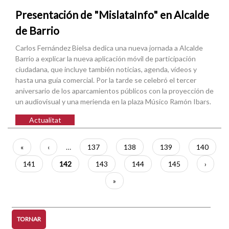
Presentación de "MislataInfo" en Alcalde
de Barrio
Carlos Fernández Bielsa dedica una nueva jornada a Alcalde
Barrio a explicar la nueva aplicación móvil de participación
ciudadana, que incluye también noticias, agenda, vídeos y
hasta una guía comercial. Por la tarde se celebró el tercer
aniversario de los aparcamientos públicos con la proyección de
un audiovisual y una merienda en la plaza Músico Ramón Ibars.
Actualitat
Paginació
Primera
«
Pàgina
‹
…
Pàgina
137
Pàgina
138
Pàgina
139
Pàgina
140
pàgina
anterior
Pàgina
141
Pàgina
142
Pàgina
143
Pàgina
144
Pàgina
145
Pàgina
›
actual
següen
Última
»
pàgina
TORNAR