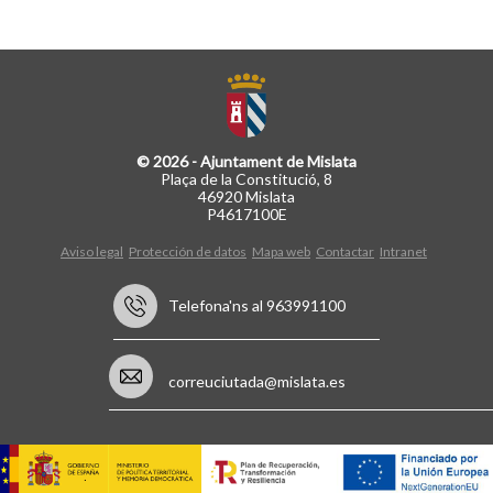
© 2026 - Ajuntament de Mislata
Plaça de la Constitució, 8
46920 Mislata
P4617100E
Aviso legal
Protección de datos
Mapa web
Contactar
Intranet
Telefona'ns al 963991100
correuciutada@mislata.es