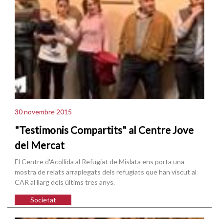
30 novembre 2015
"Testimonis Compartits" al Centre Jove
del Mercat
El Centre d'Acollida al Refugiat de Mislata ens porta una
mostra de relats arraplegats dels refugiats que han viscut al
CAR al llarg dels últims tres anys.
Societat