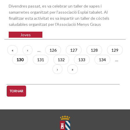
Divendres passat, es va celebrar un taller de xapes i
samarretes organitzat per l'associació Esplai tabalet. Al
finalitzar esta activitat es va impartir un taller de cóctels
saludables organitzat per l'Associació Menys Graus
Joves
Paginació
Primera
«
Pàgina
‹
…
Pàgina
126
Pàgina
127
Pàgina
128
Pàgina
129
pàgina
anterior
Pàgina
130
Pàgina
131
Pàgina
132
Pàgina
133
Pàgina
134
…
actual
Pàgina
›
Última
»
següent
pàgina
TORNAR