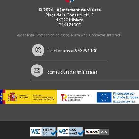
© 2026 - Ajuntament de Mislata
Plaça de la Constitució, 8
46920 Mislata
P4617100E
Aviso legal
Protección de datos
Mapa web
Contactar
Intranet
Telefona'ns al 963991100
correuciutada@mislata.es