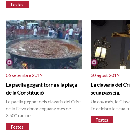
Festes
06 setembre 2019
30 agost 2019
La paella gegant torna a la plaça
La clavaria del Cri
de la Constitució
seua passejà.
La paella gegant dels clavaris del Crist
Un any més, la Clavar
de la Fe va donar enguany mes de
Fe celebra la seua t
3.500 racions
Festes
Festes