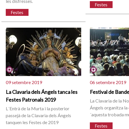
les disfresses.
Festes
Festes
09 setembre 2019
06 setembre 2019
La Clavaria dels Ángels tanca les
Festival de Band
Festes Patronals 2019
La Clavaria de la N
Ángels organitza la 
L´Entrà de la Murta i la posterior
´aquesta trobada mu
passejà de la Clavaria dels Ángels
tanquen les Festes de 2019
Festes