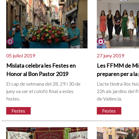
05 juliol 2019
27 juny 2019
Mislata celebra les Festes en
Les FFMM de Mis
Honor al Bon Pastor 2019
preparen per a la
El cap de setmana del 28, 29 i 30 de
L'acte tindra lloc hui
juny va ser el colofó final a estes
22h als jardins del 
festes.
de València.
Festes
Festes