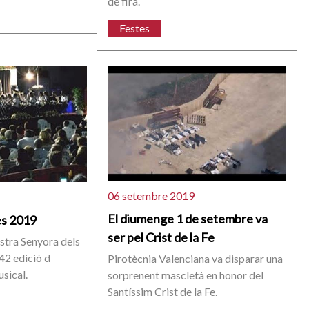
de fira.
Festes
06 setembre 2019
El diumenge 1 de setembre va
es 2019
ser pel Crist de la Fe
ostra Senyora dels
42 edició d
Pirotècnia Valenciana va disparar una
sical.
sorprenent mascletà en honor del
Santíssim Crist de la Fe.