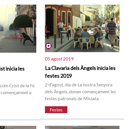
05 agost 2019
La Clavaria dels Àngels inicia les
st inicia les
festes 2019
2 d'agost, dia de La nostra Senyora
ssim Crist de la Fe
dels Àngels, donen començament les
r començament a
festes patronals de Mislata.
Festes