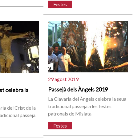
Festes
29 agost 2019
Passejà dels Àngels 2019
st celebra la
La Clavaria del Àngels celebra la seua
tradicional passejà a les festes
ia del Crist de la
patronals de Mislata
radicional passejà.
Festes