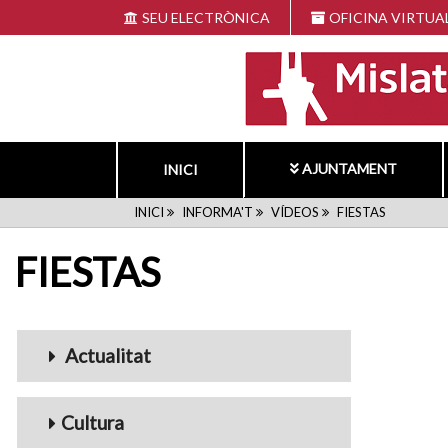
Vés
SEU ELECTRÒNICA
OFICINA VIRTUA
al
contingut
AJUNTAMENT
INICI
FIL
INICI
INFORMA'T
VÍDEOS
FIESTAS
FIESTAS
D'ARIADNA
Menu_Videos
Actualitat
Cultura