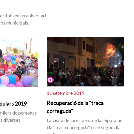
oritats en un aniversari
sos municipals.
11 setembre 2019
Recuperació de la "traca
opulars 2019
correguda"
r milers de persones
s diverses
La visita del president de la Diputació
i la "traca correguda" en el segon dia