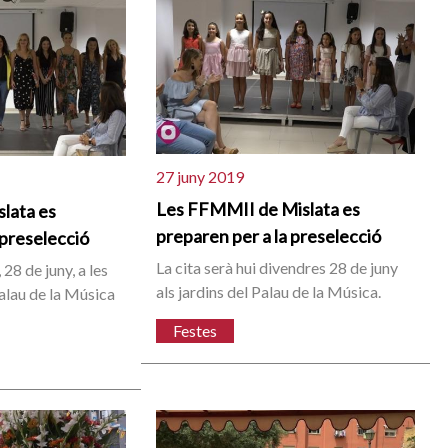
27 juny 2019
Les FFMMII de Mislata es
lata es
preparen per a la preselecció
 preselecció
La cita serà hui divendres 28 de juny
, 28 de juny, a les
als jardins del Palau de la Música.
Palau de la Música
Festes