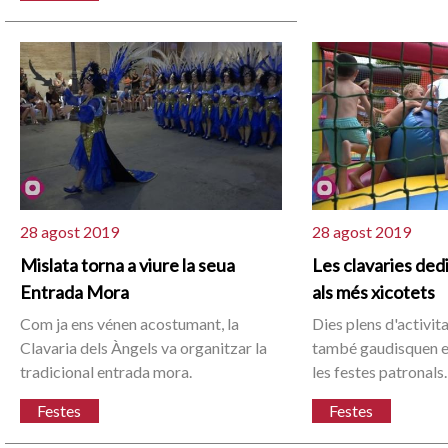
28 agost 2019
28 agost 2019
Mislata torna a viure la seua
Les clavaries ded
Entrada Mora
als més xicotets
Com ja ens vénen acostumant, la
Dies plens d'activit
Clavaria dels Àngels va organitzar la
també gaudisquen e
tradicional entrada mora.
les festes patronals.
Festes
Festes