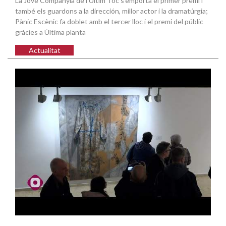
La Jove Companyia de l’Últim Toc s’emporta el primer premi i
també els guardons a la dirección, millor actor i la dramatúrgia;
Pànic Escènic fa doblet amb el tercer lloc i el premi del públic
gràcies a Última planta
Actualitat