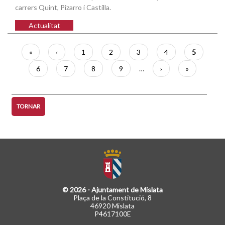
carrers Quint, Pizarro i Castilla.
Actualitat
Paginació
Primera
«
Pàgina
‹
Pàgina
1
Pàgina
2
Pàgina
3
Pàgina
4
Pàgina
5
pàgina
anterior
actual
Pàgina
6
Pàgina
7
Pàgina
8
Pàgina
9
…
Pàgina
›
Última
»
següent
pàgina
TORNAR
© 2026 - Ajuntament de Mislata
Plaça de la Constitució, 8
46920 Mislata
P4617100E