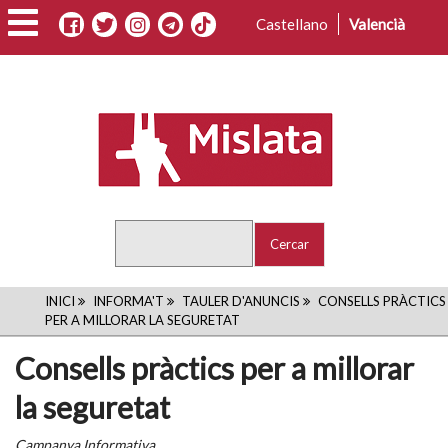
Vés
Castellano
Valencià
al
contingut
Cercar
FIL
INICI
INFORMA'T
TAULER D'ANUNCIS
CONSELLS PRÀCTICS
PER A MILLORAR LA SEGURETAT
D'ARIADNA
Consells pràctics per a millorar
la seguretat
Campanya Informativa