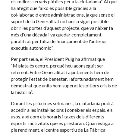
els millors serveis públics per a la ciutadania”. Al que
ha afegit que “això és possible gràcies a la
col·laboració entre administracions, ja que sense el
suport de la Generalitat no hauria sigut possible
obrir les portes d'aquest projecte, que va nàixer fa
més d'una dècada i va quedar completament
paralitzat per falta de finançament de l'anterior
executiu autonòmic”.
Per part seua, el President Puig ha afirmat que
“Mislata és centre, perquè heu aconseguit ser
referent. Entre Generalitat i ajuntaments hem de
protegir l'estat de benestar, i afortunadament hem
demostrat que units hem superat les pitjors crisis de
la història”.
Durant les pròximes setmanes, la ciutadania podrà
accedir a les instal·lacions i conéixer els espais, els
usos, així com els horaris i taxes dels diferents
esports i activitats que es prestaran. Quan estiga a
ple rendiment, el centre esportiu de La Fàbrica