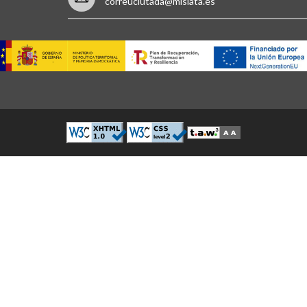
correuciutada@mislata.es