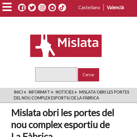
Vés
Castellano
Valencià
al
contingut
Cercar
FIL
INICI
INFORMA'T
NOTÍCIES
MISLATA OBRI LES PORTES
DEL NOU COMPLEX ESPORTIU DE LA FÀBRICA
D'ARIADNA
Mislata obri les portes del
nou complex esportiu de
La Fàbrica