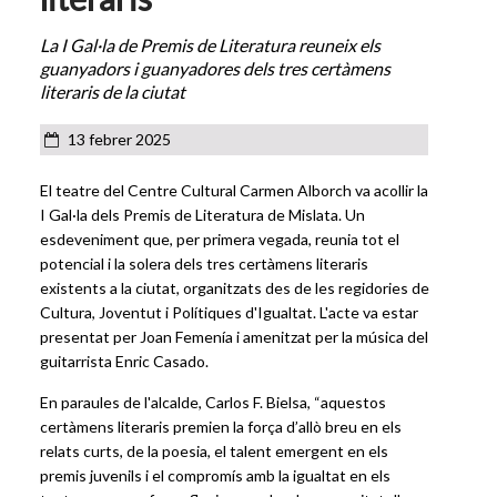
La I Gal·la de Premis de Literatura reuneix els
guanyadors i guanyadores dels tres certàmens
literaris de la ciutat
13 febrer 2025
El teatre del Centre Cultural Carmen Alborch va acollir la
I Gal·la dels Premis de Literatura de Mislata. Un
esdeveniment que, per primera vegada, reunia tot el
potencial i la solera dels tres certàmens literaris
existents a la ciutat, organitzats des de les regidories de
Cultura, Joventut i Polítiques d'Igualtat. L'acte va estar
presentat per Joan Femenía i amenitzat per la música del
guitarrista Enric Casado.
En paraules de l'alcalde, Carlos F. Bielsa, “aquestos
certàmens literaris premien la força d’allò breu en els
relats curts, de la poesia, el talent emergent en els
premis juvenils i el compromís amb la igualtat en els