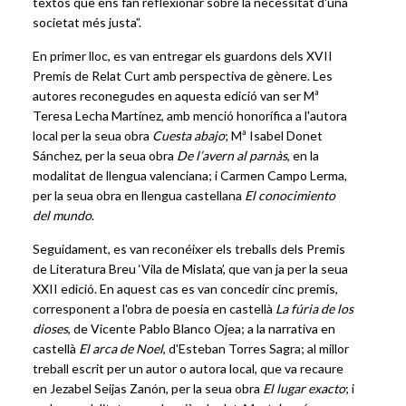
textos que ens fan reflexionar sobre la necessitat d'una
societat més justa”.
En primer lloc, es van entregar els guardons dels XVII
Premis de Relat Curt amb perspectiva de gènere. Les
autores reconegudes en aquesta edició van ser Mª
Teresa Lecha Martínez, amb menció honorífica a l'autora
local per la seua obra
Cuesta abajo
; Mª Isabel Donet
Sánchez, per la seua obra
De l’avern al parnàs
, en la
modalitat de llengua valenciana; i Carmen Campo Lerma,
per la seua obra en llengua castellana
El conocimiento
del mundo
.
Seguidament, es van reconéixer els treballs dels Premis
de Literatura Breu ‘Vila de Mislata’, que van ja per la seua
XXII edició. En aquest cas es van concedir cinc premis,
corresponent a l'obra de poesia en castellà
La fúria de los
dioses
, de Vicente Pablo Blanco Ojea; a la narrativa en
castellà
El arca de Noel
, d'Esteban Torres Sagra; al millor
treball escrit per un autor o autora local, que va recaure
en Jezabel Seijas Zanón, per la seua obra
El lugar exacto
; i