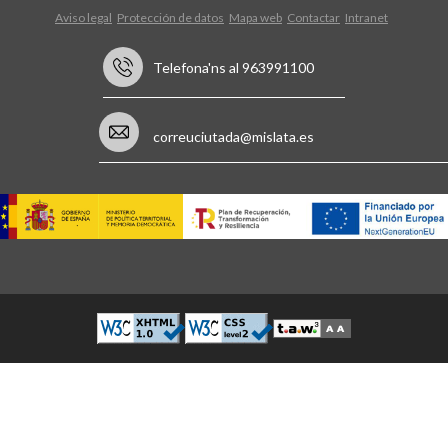
Aviso legal
Protección de datos
Mapa web
Contactar
Intranet
Telefona'ns al 963991100
correuciutada@mislata.es