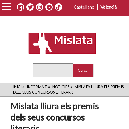
Vés
Castellano
Valencià
al
contingut
Cercar
FIL
INICI
INFORMA'T
NOTÍCIES
MISLATA LLIURA ELS PREMIS
DELS SEUS CONCURSOS LITERARIS
D'ARIADNA
Mislata lliura els premis
dels seus concursos
literaris