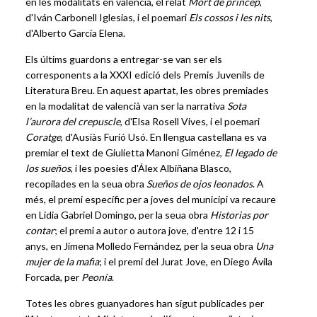
en les modalitats en valencià, el relat
Mort de príncep
,
d'Iván Carbonell Iglesias, i el poemari
Els cossos i les nits
,
d'Alberto García Elena.
Els últims guardons a entregar-se van ser els
corresponents a la XXXI edició dels Premis Juvenils de
Literatura Breu. En aquest apartat, les obres premiades
en la modalitat de valencià van ser la narrativa
Sota
l’aurora del crepuscle
, d'Elsa Rosell Vives, i el poemari
Coratge
, d'Ausiàs Furió Usó. En llengua castellana es va
premiar el text de Giulietta Manoni Giménez,
El legado de
los sueños
, i les poesies d'Álex Albiñana Blasco,
recopilades en la seua obra
Sueños de ojos leonados
. A
més, el premi específic per a joves del municipi va recaure
en Lidia Gabriel Domingo, per la seua obra
Historias por
contar
; el premi a autor o autora jove, d'entre 12 i 15
anys, en Jimena Molledo Fernández, per la seua obra
Una
mujer de la mafia
; i el premi del Jurat Jove, en Diego Ávila
Forcada, per
Peonía
.
Totes les obres guanyadores han sigut publicades per