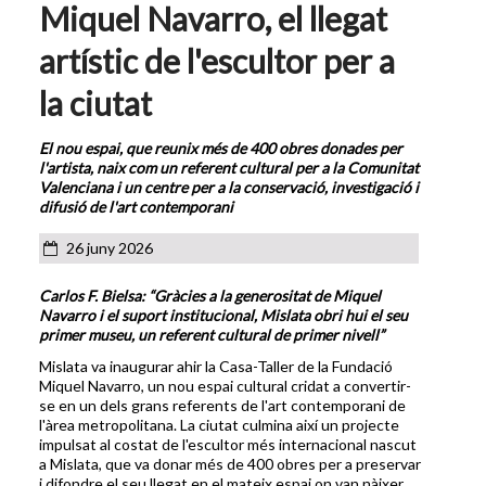
Miquel Navarro, el llegat
artístic de l'escultor per a
la ciutat
El nou espai, que reunix més de 400 obres donades per
l'artista, naix com un referent cultural per a la Comunitat
Valenciana i un centre per a la conservació, investigació i
difusió de l'art contemporani
26 juny 2026
Carlos F. Bielsa: “Gràcies a la generositat de Miquel
Navarro i el suport institucional, Mislata obri hui el seu
primer museu, un referent cultural de primer nivell”
Mislata va inaugurar ahir la Casa-Taller de la Fundació
Miquel Navarro, un nou espai cultural cridat a convertir-
se en un dels grans referents de l'art contemporani de
l'àrea metropolitana. La ciutat culmina així un projecte
impulsat al costat de l'escultor més internacional nascut
a Mislata, que va donar més de 400 obres per a preservar
i difondre el seu llegat en el mateix espai on van nàixer