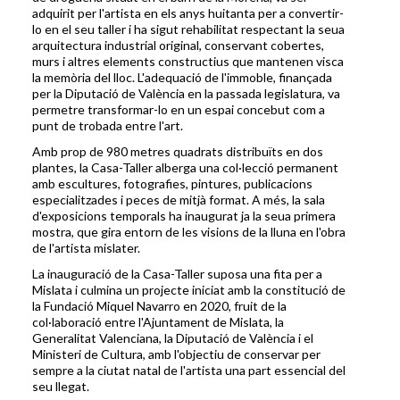
adquirit per l'artista en els anys huitanta per a convertir-
lo en el seu taller i ha sigut rehabilitat respectant la seua
arquitectura industrial original, conservant cobertes,
murs i altres elements constructius que mantenen visca
la memòria del lloc. L'adequació de l'immoble, finançada
per la Diputació de València en la passada legislatura, va
permetre transformar-lo en un espai concebut com a
punt de trobada entre l'art.
Amb prop de 980 metres quadrats distribuïts en dos
plantes, la Casa-Taller alberga una col·lecció permanent
amb escultures, fotografies, pintures, publicacions
especialitzades i peces de mitjà format. A més, la sala
d'exposicions temporals ha inaugurat ja la seua primera
mostra, que gira entorn de les visions de la lluna en l'obra
de l'artista mislater.
La inauguració de la Casa-Taller suposa una fita per a
Mislata i culmina un projecte iniciat amb la constitució de
la Fundació Miquel Navarro en 2020, fruit de la
col·laboració entre l'Ajuntament de Mislata, la
Generalitat Valenciana, la Diputació de València i el
Ministeri de Cultura, amb l'objectiu de conservar per
sempre a la ciutat natal de l'artista una part essencial del
seu llegat.