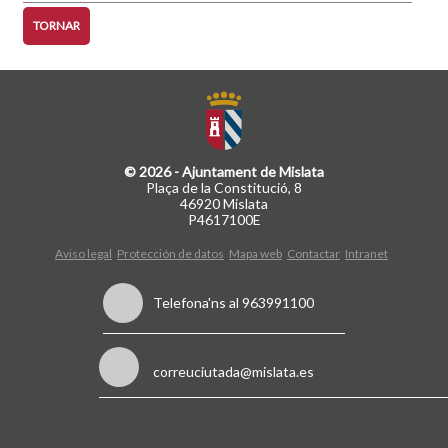
TORNAR
© 2026 - Ajuntament de Mislata
Plaça de la Constitució, 8
46920 Mislata
P4617100E
Aviso legal
Protección de datos
Mapa web
Contactar
Intranet
Telefona'ns al 963991100
correuciutada@mislata.es