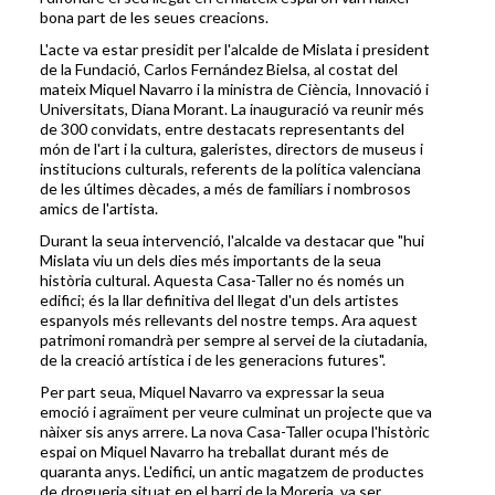
bona part de les seues creacions.
L'acte va estar presidit per l'alcalde de Mislata i president
de la Fundació, Carlos Fernández Bielsa, al costat del
mateix Miquel Navarro i la ministra de Ciència, Innovació i
Universitats, Diana Morant. La inauguració va reunir més
de 300 convidats, entre destacats representants del
món de l'art i la cultura, galeristes, directors de museus i
institucions culturals, referents de la política valenciana
de les últimes dècades, a més de familiars i nombrosos
amics de l'artista.
Durant la seua intervenció, l'alcalde va destacar que "hui
Mislata viu un dels dies més importants de la seua
història cultural. Aquesta Casa-Taller no és només un
edifici; és la llar definitiva del llegat d'un dels artistes
espanyols més rellevants del nostre temps. Ara aquest
patrimoni romandrà per sempre al servei de la ciutadania,
de la creació artística i de les generacions futures".
Per part seua, Miquel Navarro va expressar la seua
emoció i agraïment per veure culminat un projecte que va
nàixer sis anys arrere. La nova Casa-Taller ocupa l'històric
espai on Miquel Navarro ha treballat durant més de
quaranta anys. L'edifici, un antic magatzem de productes
de drogueria situat en el barri de la Moreria, va ser