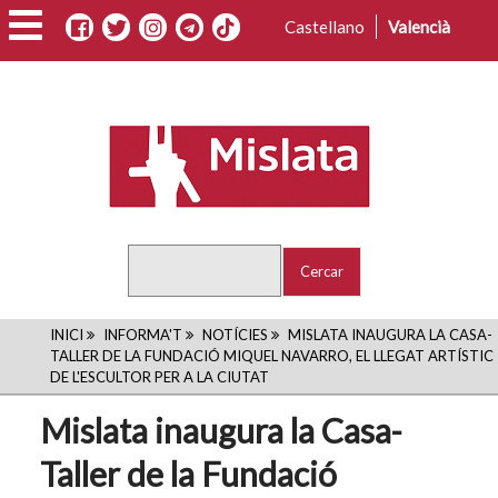
Vés
Castellano
Valencià
al
contingut
Cercar
FIL
INICI
INFORMA'T
NOTÍCIES
MISLATA INAUGURA LA CASA-
TALLER DE LA FUNDACIÓ MIQUEL NAVARRO, EL LLEGAT ARTÍSTIC
D'ARIADNA
DE L'ESCULTOR PER A LA CIUTAT
Mislata inaugura la Casa-
Taller de la Fundació