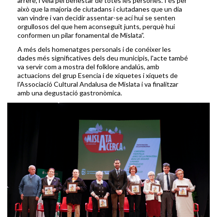
arrere, i vela pel benestar de totes les persones. I és per
això que la majoria de ciutadans i ciutadanes que un dia
van vindre i van decidir assentar-se ací hui se senten
orgullosos del que hem aconseguit junts, perquè hui
conformen un pilar fonamental de Mislata”.
A més dels homenatges personals i de conéixer les
dades més significatives dels deu municipis, l'acte també
va servir com a mostra del folklore andalús, amb
actuacions del grup Esencia i de xiquetes i xiquets de
l'Associació Cultural Andalusa de Mislata i va finalitzar
amb una degustació gastronòmica.