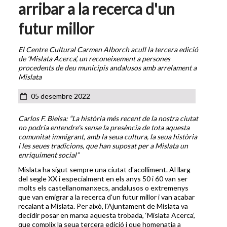
arribar a la recerca d'un
futur millor
El Centre Cultural Carmen Alborch acull la tercera edició
de ‘Mislata Acerca’, un reconeixement a persones
procedents de deu municipis andalusos amb arrelament a
Mislata
05 desembre 2022
Carlos F. Bielsa: “
La història més recent de la nostra ciutat
no podria entendre's sense la presència de tota aquesta
comunitat immigrant, amb la seua cultura, la seua història
i les seues tradicions, que han suposat per a Mislata un
enriquiment social
”
Mislata ha sigut sempre una ciutat d'acolliment. Al llarg
del segle XX i especialment en els anys 50 i 60 van ser
molts els castellanomanxecs, andalusos o extremenys
que van emigrar a la recerca d'un futur millor i van acabar
recalant a Mislata. Per això, l'Ajuntament de Mislata va
decidir posar en marxa aquesta trobada, ‘Mislata Acerca’,
que complix la seua tercera edició i que homenatja a