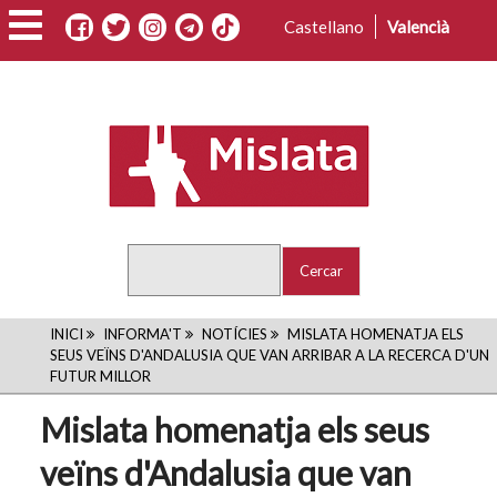
Vés
Castellano
Valencià
al
contingut
Cercar
FIL
INICI
INFORMA'T
NOTÍCIES
MISLATA HOMENATJA ELS
SEUS VEÏNS D'ANDALUSIA QUE VAN ARRIBAR A LA RECERCA D'UN
D'ARIADNA
FUTUR MILLOR
Mislata homenatja els seus
veïns d'Andalusia que van