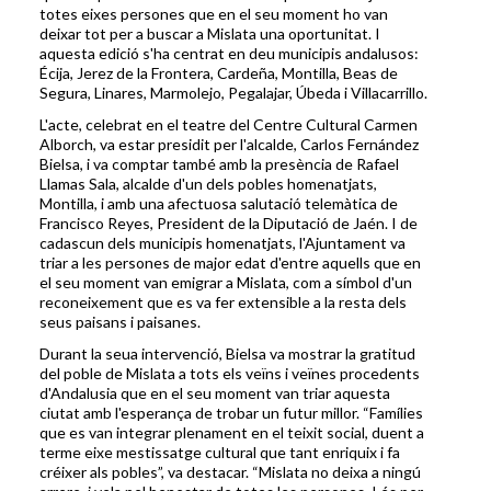
totes eixes persones que en el seu moment ho van
deixar tot per a buscar a Mislata una oportunitat. I
aquesta edició s'ha centrat en deu municipis andalusos:
Écija, Jerez de la Frontera, Cardeña, Montilla, Beas de
Segura, Linares, Marmolejo, Pegalajar, Úbeda i Villacarrillo.
L'acte, celebrat en el teatre del Centre Cultural Carmen
Alborch, va estar presidit per l'alcalde, Carlos Fernández
Bielsa, i va comptar també amb la presència de Rafael
Llamas Sala, alcalde d'un dels pobles homenatjats,
Montilla, i amb una afectuosa salutació telemàtica de
Francisco Reyes, President de la Diputació de Jaén. I de
cadascun dels municipis homenatjats, l'Ajuntament va
triar a les persones de major edat d'entre aquells que en
el seu moment van emigrar a Mislata, com a símbol d'un
reconeixement que es va fer extensible a la resta dels
seus paisans i paisanes.
Durant la seua intervenció, Bielsa va mostrar la gratitud
del poble de Mislata a tots els veïns i veïnes procedents
d'Andalusia que en el seu moment van triar aquesta
ciutat amb l'esperança de trobar un futur millor. “Famílies
que es van integrar plenament en el teixit social, duent a
terme eixe mestissatge cultural que tant enriquix i fa
créixer als pobles”, va destacar. “Mislata no deixa a ningú