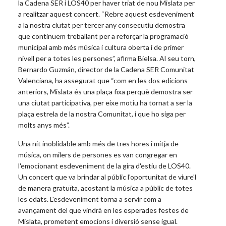
la Cadena SER i LOS40 per haver triat de nou Mislata per
a realitzar aquest concert. “Rebre aquest esdeveniment
a la nostra ciutat per tercer any consecutiu demostra
que continuem treballant per a reforçar la programació
municipal amb més música i cultura oberta i de primer
nivell per a totes les persones”, afirma Bielsa. Al seu torn,
Bernardo Guzmán, director de la Cadena SER Comunitat
Valenciana, ha assegurat que “com en les dos edicions
anteriors, Mislata és una plaça fixa perquè demostra ser
una ciutat participativa, per eixe motiu ha tornat a ser la
plaça estrela de la nostra Comunitat, i que ho siga per
molts anys més”.
Una nit inoblidable amb més de tres hores i mitja de
música, on milers de persones es van congregar en
l'emocionant esdeveniment de la gira d'estiu de LOS40.
Un concert que va brindar al públic l'oportunitat de viure'l
de manera gratuïta, acostant la música a públic de totes
les edats. L'esdeveniment torna a servir com a
avançament del que vindrà en les esperades festes de
Mislata, prometent emocions i diversió sense igual.