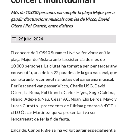
Més de 10.000 persones van omplir la plaça Major per a
gaudir d'actuacions musicals com les de Vicco, David
Otero i Pol Granch, entre d'altres
26 juliol 2024
El concert de ‘LOS40 Summer Live’ va fer vibrar anit la
plaça Major de Mislata amb l'assistència de més de
10.000 persones. La ciutat ha tornat a ser, per tercer any
consecutiu, una de les 22 parades de la gira nacional, que
compta amb reconeguts artistes del panorama musical.
Per l'escenari van passar
Vicco, Charlie USG, David
Otero, La Beba, Pol Granch, Carlos Higes, Soge Culebra,
Hilario, Adexe & Nau, César AC, Noan, Elio Leiros, Mayo y
Lucas Curotto
–procedents de l'última generació d’OT- i
el DJ Óscar Martínez, qui va presentar i va ser
l'encarregat de fer la fi de festa.
L'alcalde, Carlos F. Bielsa, ha volgut agrair especialment a