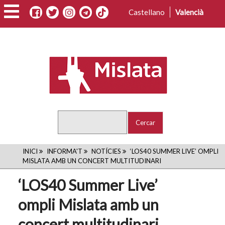
Vés
Castellano
Valencià
al
contingut
Cercar
FIL
INICI
INFORMA'T
NOTÍCIES
‘LOS40 SUMMER LIVE’ OMPLI
MISLATA AMB UN CONCERT MULTITUDINARI
D'ARIADNA
‘LOS40 Summer Live’
ompli Mislata amb un
concert multitudinari