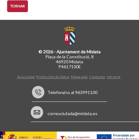
TORNAR
© 2026 - Ajuntament de Mislata
Plaça de la Constitució, 8
46920 Mislata
P4617100E
Aviso legal
Protección de datos
Mapa web
Contactar
Intranet
Telefona'ns al 963991100
correuciutada@mislata.es