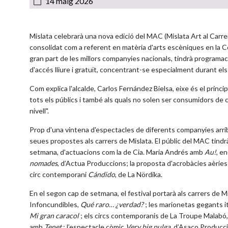
14 maig 2026
Mislata celebrarà una nova edició del MAC (Mislata Art al Carre
consolidat com a referent en matèria d'arts escèniques en la Co
gran part de les millors companyies nacionals, tindrà programaci
d'accés lliure i gratuït, concentrant-se especialment durant el
Com explica l'alcalde, Carlos Fernández Bielsa, eixe és el princ
tots els públics i també als quals no solen ser consumidors de
nivell".
Prop d'una vintena d'espectacles de diferents companyies arrib
seues propostes als carrers de Mislata. El públic del MAC tindr
setmana, d'actuacions com la de Cia. Maria Andrés amb
Au!
, en
nomades
, d’Actua Produccions; la proposta d'acrobàcies aèrie
circ contemporani
Cándido
, de La Nördika.
En el segon cap de setmana, el festival portarà als carrers de Mi
Infoncundibles,
Qué raro… ¿verdad?
; les marionetas gegants 
Mi gran caracol
; els circs contemporanis de La Troupe Malabó
amb
Tenet
; l’espectacle còmic
Very big pulga
, d’Asaco Producc