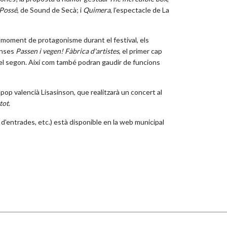
Possê
, de Sound de Secà; i
Quimera
, l’espectacle de La
u moment de protagonisme durant el festival, els
censes
Passen i vegen! Fàbrica d'artistes
, el primer cap
, el segon. Així com també podran gaudir de funcions
pop valencià Lisasinson, que realitzarà un concert al
tot
.
a d'entrades, etc.) està disponible en la web municipal