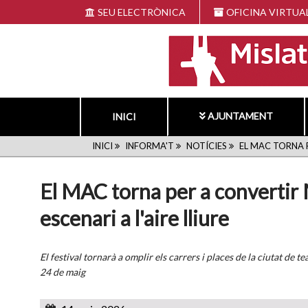
Vés
SEU ELECTRÒNICA
OFICINA VIRTUA
al
contingut
AJUNTAMENT
INICI
FIL
INICI
INFORMA'T
NOTÍCIES
EL MAC TORNA P
D'ARIADNA
El MAC torna per a convertir 
escenari a l'aire lliure
El festival tornarà a omplir els carrers i places de la ciutat de te
24 de maig