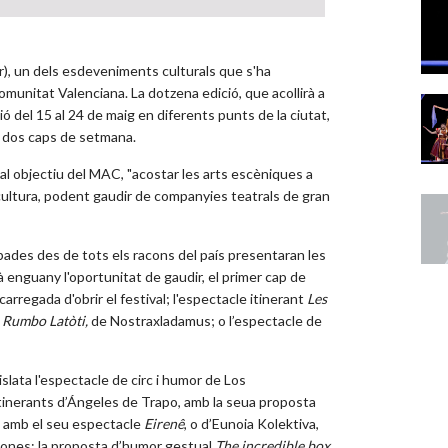
r), un dels esdeveniments culturals que s'ha
munitat Valenciana. La dotzena edició, que acollirà a
ó del 15 al 24 de maig en diferents punts de la ciutat,
s dos caps de setmana.
ipal objectiu del MAC, "acostar les arts escèniques a
 cultura, podent gaudir de companyies teatrals de gran
ades des de tots els racons del país presentaran les
à enguany l'oportunitat de gaudir, el primer cap de
carregada d'obrir el festival; l'espectacle itinerant
Les
s
Rumbo Latòti,
de Nostraxladamus; o l’espectacle de
slata l'espectacle de circ i humor de Los
itinerants d’Ángeles de Trapo, amb la seua proposta
, amb el seu espectacle
Eirenê
, o d’Eunoia Kolektiva,
iones; la proposta d’humor gestual
The incredible box
,