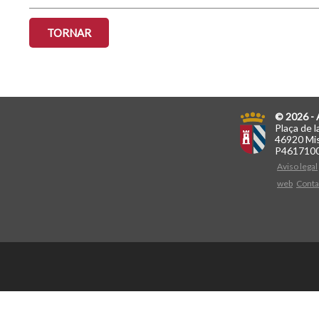
TORNAR
© 2026 - 
Plaça de l
46920 Mis
P461710
Aviso legal
web
Conta