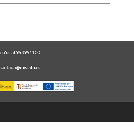
ona'ns al 963991100
uciutada@mislata.es