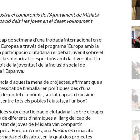
mostra el compromís de l'Ajuntament de Mislata
pació dels i les joves en el desenvolupament
 cap de setmana d'una trobada internacional en el
ó Europea a través del programa ‘Europa amb la
participació ciutadana i el debat juvenil sobre el
 la solidaritat i respectuós amb la diversitat i la
it de la joventut i de la inclusió social de
a i Espanya.
ància d'aquesta mena de projectes, afirmant que a
essitat de treballar en polítiques des d'una
i de model econòmic, social, cap a la transició
entre tots els pobles i ciutats, a l'uníson”.
idees sobre participació ciutadana i sobre el paper
és de diferents dinàmiques al llarg del cap de
costat de joves de Mislata van compartir
r per a Europa. A més, una
Hackaton
o marató
ornada del dissabte, en la qual dos projectes