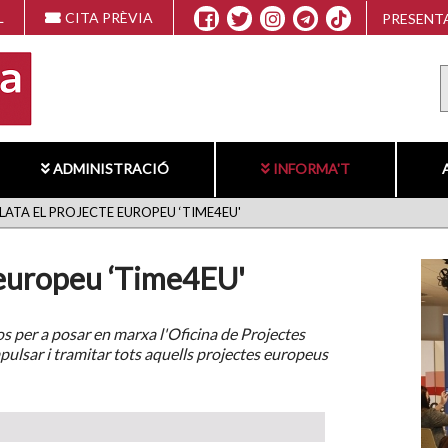
L
CITA PRÈVIA
PRESENTA
ADMINISTRACIÓ
INFORMA'T
ATA EL PROJECTE EUROPEU ‘TIME4EU'
e europeu ‘Time4EU'
sos per a posar en marxa l'Oficina de Projectes
pulsar i tramitar tots aquells projectes europeus