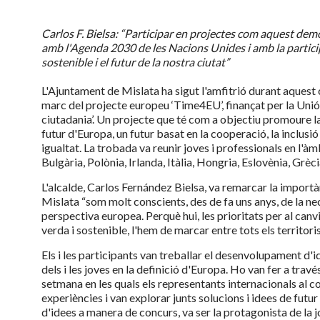
Carlos F. Bielsa: “Participar en projectes com aquest de
amb l'Agenda 2030 de les Nacions Unides i amb la partici
sostenible i el futur de la nostra ciutat”
L'Ajuntament de Mislata ha sigut l'amfitrió durant aquest
marc del projecte europeu ‘Time4EU’, finançat per la Uni
ciutadania’. Un projecte que té com a objectiu promoure la 
futur d'Europa, un futur basat en la cooperació, la inclusió i
igualtat. La trobada va reunir joves i professionals en l'àmb
Bulgària, Polònia, Irlanda, Itàlia, Hongria, Eslovènia, Grèci
L'alcalde, Carlos Fernández Bielsa, va remarcar la import
Mislata “som molt conscients, des de fa uns anys, de la nec
perspectiva europea. Perquè hui, les prioritats per al canv
verda i sostenible, l'hem de marcar entre tots els territoris, 
Els i les participants van treballar el desenvolupament d'
dels i les joves en la definició d'Europa. Ho van fer a trav
setmana en les quals els representants internacionals al 
experiències i van explorar junts solucions i idees de futu
d'idees a manera de concurs, va ser la protagonista de la j