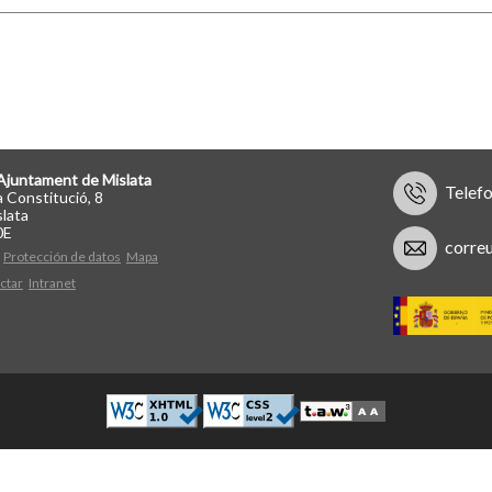
Ajuntament de Mislata
Telef
a Constitució, 8
lata
0E
corre
Protección de datos
Mapa
ctar
Intranet