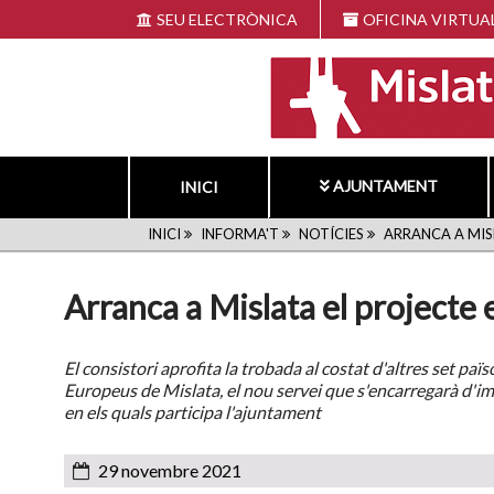
Vés
SEU ELECTRÒNICA
OFICINA VIRTUA
al
contingut
AJUNTAMENT
INICI
FIL
INICI
INFORMA'T
NOTÍCIES
ARRANCA A MISL
D'ARIADNA
Arranca a Mislata el project
El consistori aprofita la trobada al costat d'altres set paï
Europeus de Mislata, el nou servei que s'encarregarà d'im
en els quals participa l'ajuntament
29 novembre 2021