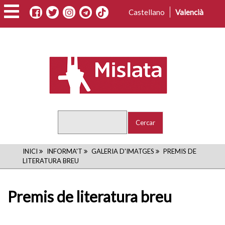
Vés
Castellano
Valencià
al
contingut
Cercar
FIL
INICI
INFORMA'T
GALERIA D'IMATGES
PREMIS DE
LITERATURA BREU
D'ARIADNA
Premis de literatura breu