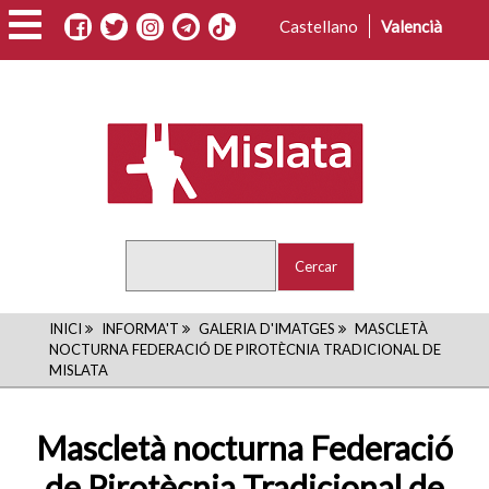
Vés
Castellano
Valencià
al
contingut
Cercar
FIL
INICI
INFORMA'T
GALERIA D'IMATGES
MASCLETÀ
NOCTURNA FEDERACIÓ DE PIROTÈCNIA TRADICIONAL DE
D'ARIADNA
MISLATA
Mascletà nocturna Federació
de Pirotècnia Tradicional de