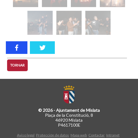
TORNAR
© 2026 - Ajuntament de Mislata
Plaça de la Constitució, 8
46920 Mislata
P4617100E
Aviso legal
Protección de datos
Mapa web
Contactar
Intranet