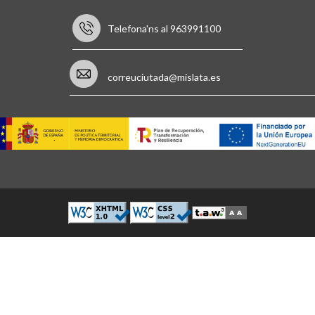
Telefona'ns al 963991100
correuciutada@mislata.es