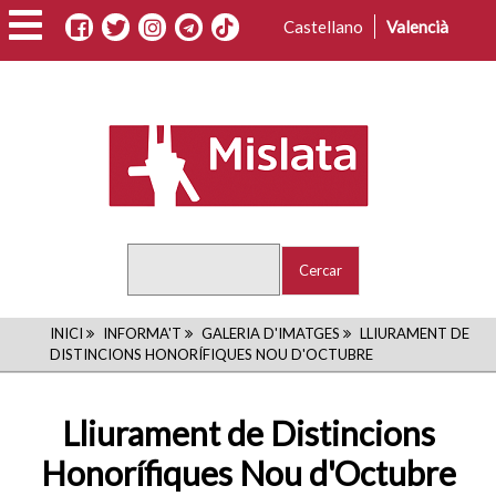
Vés
Castellano
Valencià
al
contingut
Cercar
FIL
INICI
INFORMA'T
GALERIA D'IMATGES
LLIURAMENT DE
DISTINCIONS HONORÍFIQUES NOU D'OCTUBRE
D'ARIADNA
Lliurament de Distincions
Honorífiques Nou d'Octubre