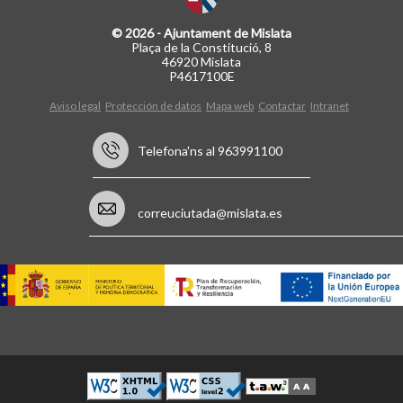
© 2026 - Ajuntament de Mislata
Plaça de la Constitució, 8
46920 Mislata
P4617100E
Aviso legal
Protección de datos
Mapa web
Contactar
Intranet
Telefona'ns al 963991100
correuciutada@mislata.es