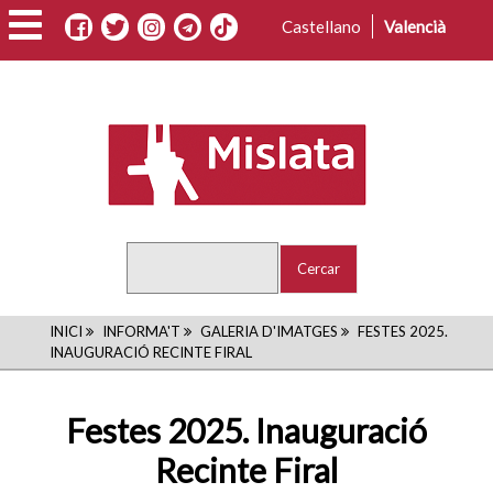
Vés
Castellano
Valencià
al
contingut
Cercar
FIL
INICI
INFORMA'T
GALERIA D'IMATGES
FESTES 2025.
INAUGURACIÓ RECINTE FIRAL
D'ARIADNA
Festes 2025. Inauguració
Recinte Firal