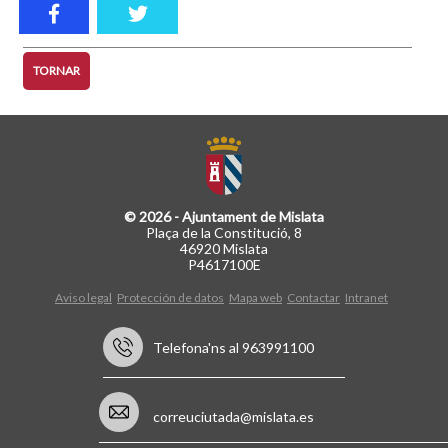
TORNAR
© 2026 - Ajuntament de Mislata
Plaça de la Constitució, 8
46920 Mislata
P4617100E
Aviso legal
Protección de datos
Mapa web
Contactar
Intranet
Telefona'ns al 963991100
correuciutada@mislata.es