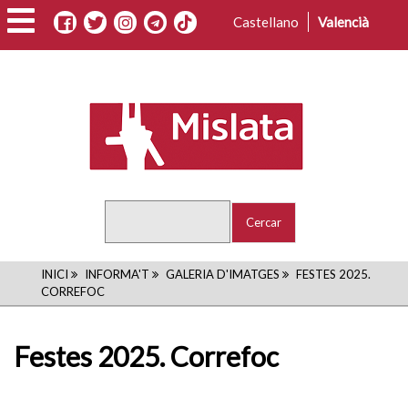
Vés
Castellano
Valencià
al
contingut
Cercar
FIL
INICI
INFORMA'T
GALERIA D'IMATGES
FESTES 2025.
CORREFOC
D'ARIADNA
Festes 2025. Correfoc