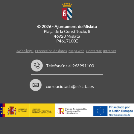
© 2026 - Ajuntament de Mislata
Plaça de la Constitució, 8
46920 Mislata
P4617100E
Aviso legal
Protección de datos
Mapa web
Contactar
Intranet
Telefona'ns al 963991100
correuciutada@mislata.es