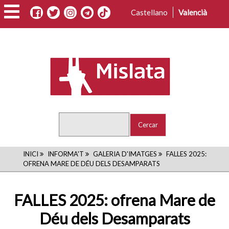
Vés
Castellano
Valencià
al
contingut
Cercar
FIL
INICI
INFORMA'T
GALERIA D'IMATGES
FALLES 2025:
OFRENA MARE DE DÉU DELS DESAMPARATS
D'ARIADNA
FALLES 2025: ofrena Mare de
Déu dels Desamparats