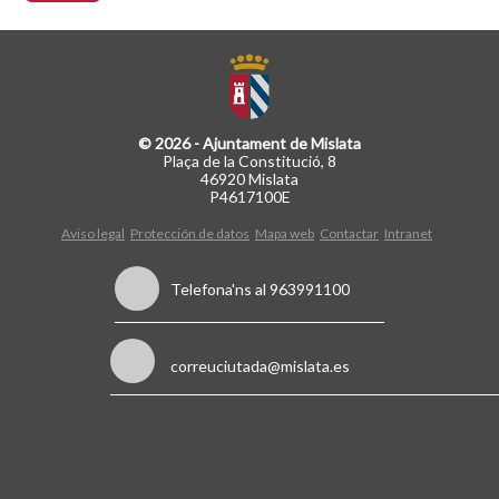
© 2026 - Ajuntament de Mislata
Plaça de la Constitució, 8
46920 Mislata
P4617100E
Aviso legal
Protección de datos
Mapa web
Contactar
Intranet
Telefona'ns al 963991100
correuciutada@mislata.es