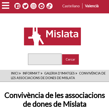
Vés
Castellano
Valencià
al
contingut
Cercar
FIL
INICI
INFORMA'T
GALERIA D'IMATGES
CONVIVÈNCIA DE
LES ASSOCIACIONS DE DONES DE MISLATA
D'ARIADNA
Convivència de les associacions
de dones de Mislata