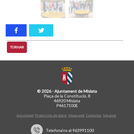
TORNAR
© 2026 - Ajuntament de Mislata
Plaça de la Constitució, 8
46920 Mislata
P4617100E
Aviso legal
Protección de datos
Mapa web
Contactar
Intranet
Telefona'ns al 963991100