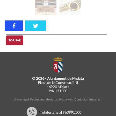
TORNAR
© 2026 - Ajuntament de Mislata
Plaça de la Constitució, 8
46920 Mislata
P4617100E
Aviso legal
Protección de datos
Mapa web
Contactar
Intranet
Telefona'ns al 963991100