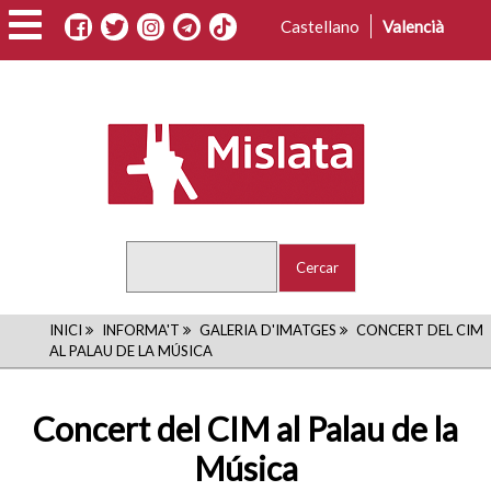
Vés
Castellano
Valencià
al
contingut
Cercar
FIL
INICI
INFORMA'T
GALERIA D'IMATGES
CONCERT DEL CIM
AL PALAU DE LA MÚSICA
D'ARIADNA
Concert del CIM al Palau de la
Música