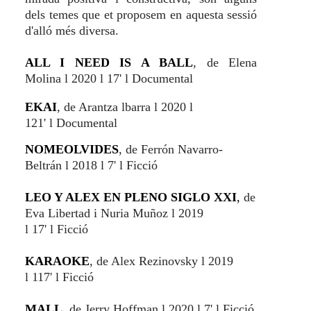
dels temes que et proposem en aquesta sessió
d'alló més diversa.
ALL I NEED IS A BALL
, de Elena
Molina
l
2020 l 17'
l Documental
EKAI
, de Arantza lbarra l
2020 l
121' l Documental
NOMEOLVIDES
, de Ferrón Navarro-
Beltrán
l
2018
l
7'
l
Ficció
LEO Y ALEX EN PLENO SIGLO XXI
,
de
Eva Libertad i Nuria Muñoz
l
2019
l
17'
l
Ficció
KARAOKE
, de Alex Rezinovsky
l
2019
l
117'
l
Ficció
M
ALL
, de Jerry Hoffman
l
2020
l
7'
l
Ficció