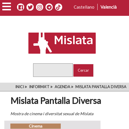
Vés
Castellano
Valencià
al
contingut
Cercar
FIL
INICI
INFORMA'T
AGENDA
MISLATA PANTALLA DIVERSA
D'ARIADNA
Mislata Pantalla Diversa
Mostra de cinema i diversitat sexual de Mislata
Cinema