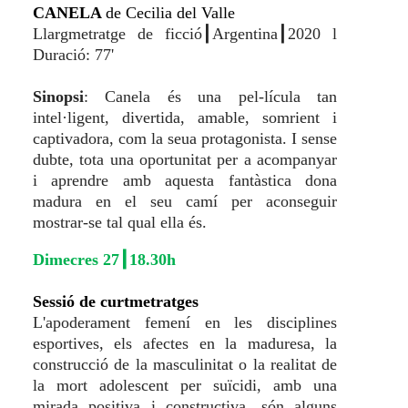
CANELA
de Cecilia del Valle
Llargmetratge de ficció┃
Argentina┃2020 l
Duració: 77'
Sinopsi
:
Canela és una pel-lícula tan
intel·ligent, divertida, amable, somrient i
captivadora, com la seua protagonista. I sense
dubte, tota una oportunitat per a acompanyar
i aprendre amb aquesta fantàstica dona
madura en el seu camí per aconseguir
mostrar-se tal qual ella és.
Dimecres 27┃18.30h
Sessió de curtmetratges
L'apoderament femení en les disciplines
esportives, els afectes en la maduresa, la
construcció de la masculinitat o la realitat de
la mort adolescent per suïcidi, amb una
mirada positiva i constructiva, són alguns