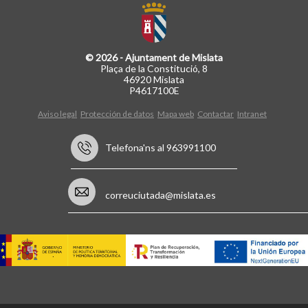
© 2026 - Ajuntament de Mislata
Plaça de la Constitució, 8
46920 Mislata
P4617100E
Aviso legal
Protección de datos
Mapa web
Contactar
Intranet
Telefona'ns al 963991100
correuciutada@mislata.es