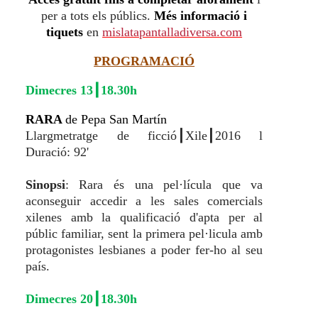
per a tots els públics.
Més informació i
tiquets
en
mislatapantalladiversa.com
PROGRAMACIÓ
Dimecres 13┃18.30h
RARA
de
Pepa San Martín
Llargmetratge de ficció
┃
Xile
┃
2016 l
Duració: 92'
Sinopsi
: Rara és una pel·lícula que va
aconseguir accedir a les sales comercials
xilenes amb la qualificació d'apta per al
públic familiar, sent la primera pel·licula amb
protagonistes lesbianes a poder fer-ho al seu
país.
Dimecres 20┃18.30h