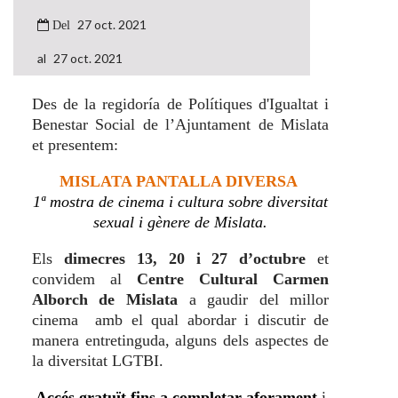
27 oct. 2021
27 oct. 2021
Des de la regidoría de Polítiques d'Igualtat i
Benestar Social de l’Ajuntament de Mislata
et presentem:
MISLATA PANTALLA DIVERSA
1ª mostra de cinema i cultura sobre diversitat
sexual i gènere de Mislata.
Els
dimecres 13, 20 i 27 d’octubre
et
convidem
al
Centre Cultural Carmen
Alborch de Mislata
a gaudir del millor
cinema amb el qual abordar i discutir de
manera entretinguda, alguns dels aspectes de
la diversitat LGTBI.
Accés gratuït fins a completar aforament
i