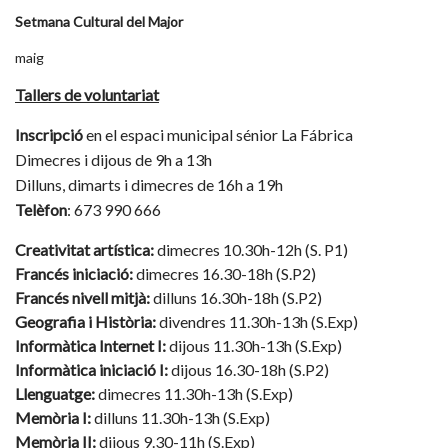
Setmana Cultural del Major
maig
Tallers de voluntariat
Inscripció
en el espaci municipal sénior La Fábrica
Dimecres i dijous de 9h a 13h
Dilluns, dimarts i dimecres de 16h a 19h
Telèfon
: 673 990 666
Creativitat artística:
dimecres 10.30h-12h (S. P1)
Francés iniciació:
dimecres 16.30-18h (S.P2)
Francés nivell mitjà:
dilluns 16.30h-18h (S.P2)
Geografia i Història:
divendres 11.30h-13h (S.Exp)
Informàtica Internet I:
dijous 11.30h-13h (S.Exp)
Informàtica iniciació I:
dijous 16.30-18h (S.P2)
Llenguatge:
dimecres 11.30h-13h (S.Exp)
Memòria I:
dilluns 11.30h-13h (S.Exp)
Memòria II:
dijous 9.30-11h (S.Exp)