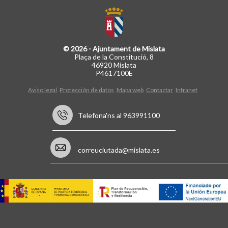
© 2026 - Ajuntament de Mislata
Plaça de la Constitució, 8
46920 Mislata
P4617100E
Aviso legal
Protección de datos
Mapa web
Contactar
Intranet
Telefona'ns al 963991100
correuciutada@mislata.es