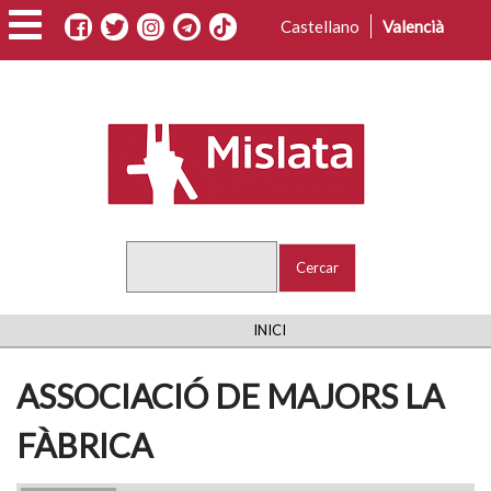
Vés
Castellano
Valencià
al
contingut
Cercar
FIL
INICI
D'ARIADNA
ASSOCIACIÓ DE MAJORS LA
FÀBRICA