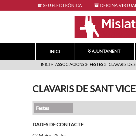
Vés
SEU ELECTRÒNICA
OFICINA VIRTUA
al
contingut
AJUNTAMENT
INICI
FIL
INICI
ASSOCIACIONS
FESTES
CLAVARIS DE 
D'ARIADNA
CLAVARIS DE SANT VIC
Festes
DADES DE CONTACTE
C/ Major, 75, 6a