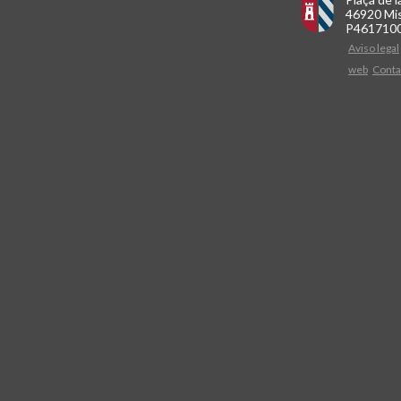
46920 Mis
P461710
Aviso legal
web
Conta