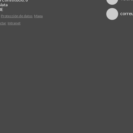
lata
0E
corre
Protección de datos
Mapa
ctar
Intranet