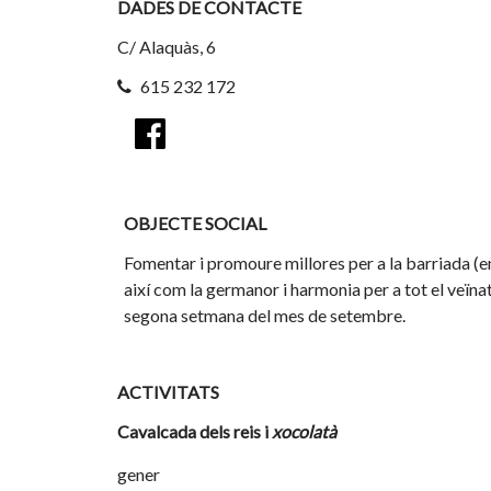
DADES DE CONTACTE
C/ Alaquàs, 6
615 232 172
OBJECTE SOCIAL
Fomentar i promoure millores per a la barriada (enl
així com la germanor i harmonia per a tot el veïnat.
segona setmana del mes de setembre.
ACTIVITATS
Cavalcada dels reis i
xocolatà
gener