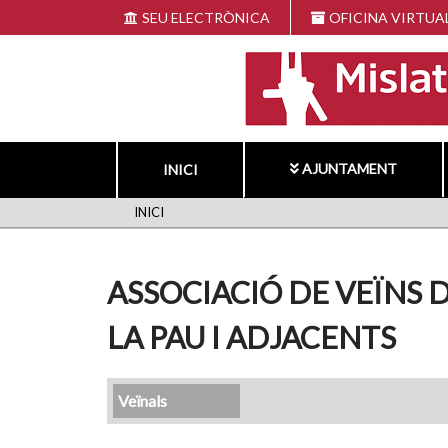
Vés
SEU ELECTRÒNICA
OFICINA VIRTUA
al
contingut
AJUNTAMENT
INICI
FIL
INICI
D'ARIADNA
ASSOCIACIÓ DE VEÏNS 
LA PAU I ADJACENTS
Veïnals