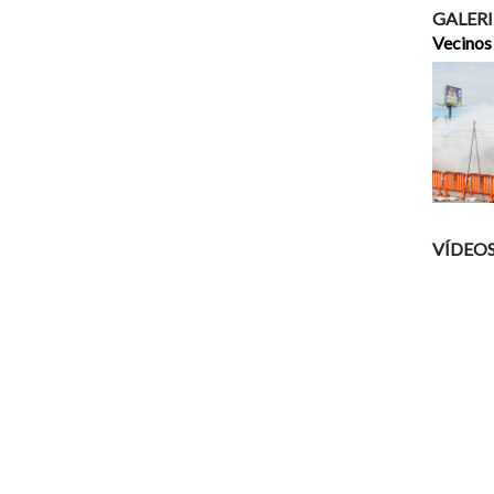
GALERI
Vecinos
VÍDEO