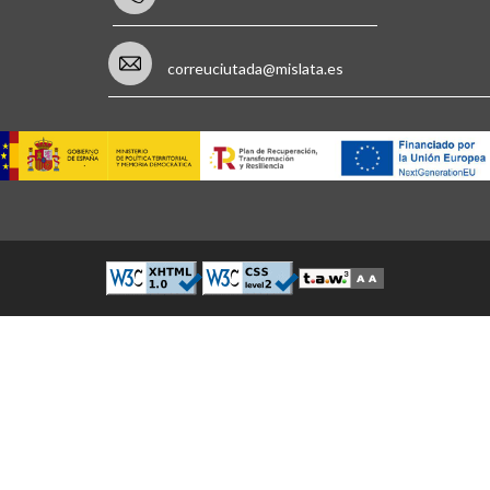
correuciutada@mislata.es