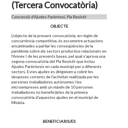
(Tercera Convocatòria)
Concessió d'Ajudes Parèntesi, Pla Resistir
OBJECTE
L'objecte de la present convocatòria, en règim de
concurrència competitiva, és escometre actuacions
encaminades a pal·liar les conseqüències de la
pandèmia sobre els sectors productius relacionats en
l'Annex I de les presents bases, pel qual s'aprova una
segona convocatòria del Pla Resistir que inclou
Ajudes Parèntesis en cada municipi per a diferents
sectors. Estes ajudes es dirigeixen a cobrir les
despeses corrents de l'activitat realitzada per les
persones treballadores autònomes i les
microempreses amb un màxim de 10 persones
treballadores no beneficiàries de la primera
convocatòria d'aquestes ajudes en el municipi de
Mislata.
BENEFICIARIS/ES