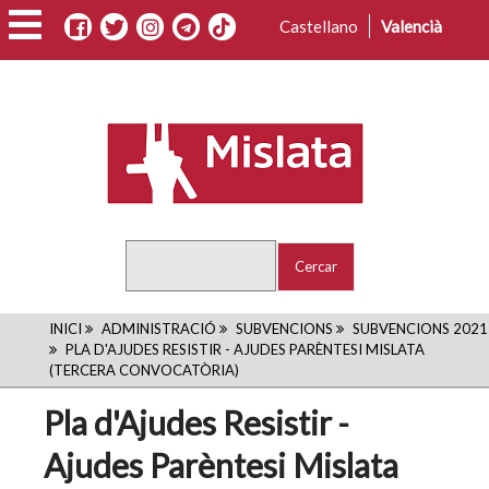
Vés
Castellano
Valencià
al
contingut
Cercar
FIL
INICI
ADMINISTRACIÓ
SUBVENCIONS
SUBVENCIONS 2021
PLA D'AJUDES RESISTIR - AJUDES PARÈNTESI MISLATA
D'ARIADNA
(TERCERA CONVOCATÒRIA)
Pla d'Ajudes Resistir -
Ajudes Parèntesi Mislata