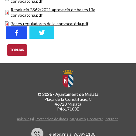
convocatòria.pdf
Resolució 2369/2021 aprovació de bases i 3a
convocatòria.pdf
Bases reguladores de la convocatòria.pdf
TORNAR
© 2026 - Ajuntament de Mislata
Plaça de la Constitució, 8
46920 Mislata
P4617100E
Aviso legal
Protección de datos
Mapa web
Contactar
Intranet
Telefona'ns al 963991100