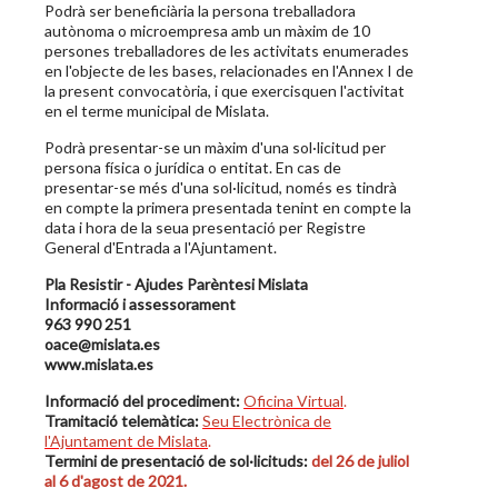
Podrà ser beneficiària la persona treballadora
autònoma o microempresa amb un màxim de 10
persones treballadores de les activitats enumerades
en l'objecte de les bases, relacionades en l'Annex I de
la present convocatòria, i que exercisquen l'activitat
en el terme municipal de Mislata.
Podrà presentar-se un màxim d'una sol·licitud per
persona física o jurídica o entitat. En cas de
presentar-se més d'una sol·licitud, només es tindrà
en compte la primera presentada tenint en compte la
data i hora de la seua presentació per Registre
General d'Entrada a l'Ajuntament.
Pla Resistir - Ajudes Parèntesi Mislata
Informació i assessorament
963 990 251
oace@mislata.es
www.mislata.es
Informació del procediment:
Oficina Virtual
.
Tramitació telemàtica:
Seu Electrònica de
l'Ajuntament de Mislata
.
Termini de presentació de sol·licituds:
del 26 de juliol
al
6 d'agost de 2021
.