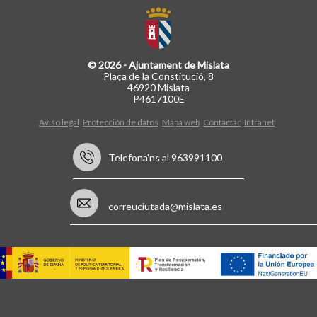
© 2026 - Ajuntament de Mislata
Plaça de la Constitució, 8
46920 Mislata
P4617100E
Aviso legal
Protección de datos
Mapa web
Contactar
Intranet
Telefona'ns al 963991100
correuciutada@mislata.es