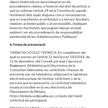
silenci tindrà efecte desestimatori en els
procediments relatius a l'exercici del dret de petició, a
què es refereix l'article 29 de la Constitució, aquells
l'estimació dels quals tinguera com a conseqüència
que es transferiren al sol·licitant o a tercers facultats
relatives al domini públic o al servei públic, impliquen
l'exercici d'activitats que puguen danyar el medi
ambient i en els procediments de responsabilitat
patrimonial de les Administracions Públiques”.
6. Forma de presentació
TRAMITACIÓ ELECTRÒNICA: En compliment del
qual es preveu en l'article 12 del Decret 220/2014, de
12 de desembre, del Consell, pel qual s'aprova el
Reglament d'Administració Electrònica de la
Comunitat Valenciana, les sol·licituds s'hauran de
presentar per via telemàtica, mitjançant la signatura
electrònica pròpia de l'entitat sol·licitant o de la
persona que la represente. La sol·licitud telemàtica
estarà accessible en la seu electrònica de
l'Ajuntament de Mislata,
https://mislata.sedipualba.es/, a través del tràmit
sol·licitud de participació.