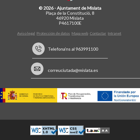
© 2026 - Ajuntament de Mislata
Plaça de la Constitució, 8
46920 Mislata
P4617100E
Aviso legal
Protección de datos
Mapa web
Contactar
Intranet
Telefona'ns al 963991100
correuciutada@mislata.es