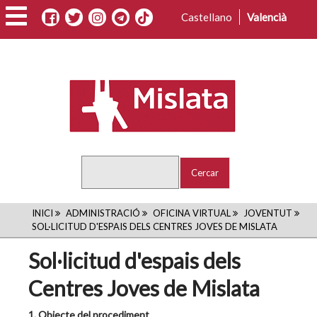
Vés
Castellano
Valencià
al
contingut
Cercar
FIL
INICI
ADMINISTRACIÓ
OFICINA VIRTUAL
JOVENTUT
SOL·LICITUD D'ESPAIS DELS CENTRES JOVES DE MISLATA
D'ARIADNA
Sol·licitud d'espais dels
Centres Joves de Mislata
1. Objecte del procediment