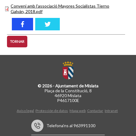
Conveni amb l'associació Mayores Socialistas Tierno
Galván, 2018.pdf
TORNAR
© 2026 - Ajuntament de Mislata
Plaça de la Constitució, 8
46920 Mislata
P4617100E
Aviso legal
Protección de datos
Mapa web
Contactar
Intranet
Telefona'ns al 963991100