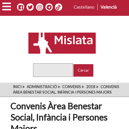
Vés
Castellano
Valencià
al
contingut
Cercar
FIL
INICI
ADMINISTRACIÓ
CONVENIS
2018
CONVENIS
ÀREA BENESTAR SOCIAL, INFÀNCIA I PERSONES MAJORS
D'ARIADNA
Convenis Àrea Benestar
Social, Infància i Persones
Majors