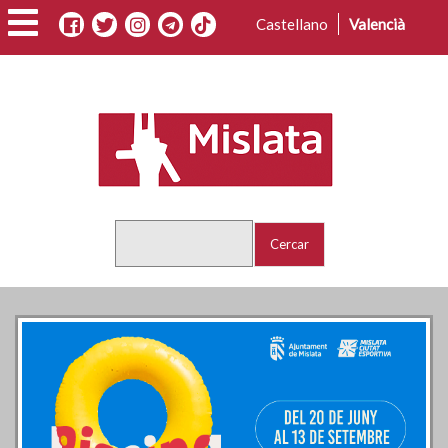
Vés
Castellano
Valencià
al
contingut
Cercar