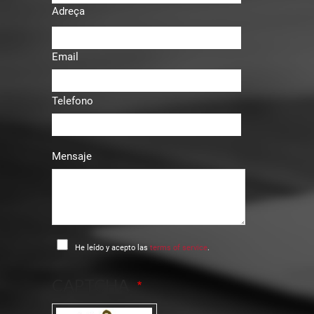
Adreça
Email
Telefono
Mensaje
He leído y acepto las
terms of service
.
CAPTCHA