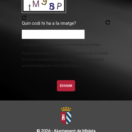
Quin codi hi ha a la imatge?
Introduïu els caràcters que es mostren a la imatge.
Aquesta pregunta es fa per comprovar si vostè
és o no una persona real i impedir l'enviament
automatitzat de missatges brossa.
© 2026 - Ajuntament de Mislata