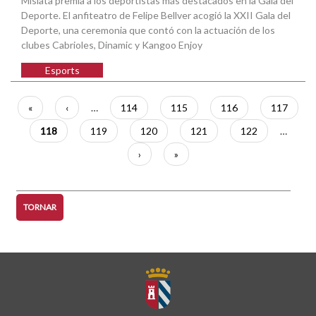
Mislata premia a los deportistas más destacados en la Gala del
Deporte. El anfiteatro de Felipe Bellver acogió la XXII Gala del
Deporte, una ceremonia que contó con la actuación de los
clubes Cabrioles, Dinamic y Kangoo Enjoy
Esports
Paginació
Primera
«
Pàgina
‹
…
Pàgina
114
Pàgina
115
Pàgina
116
Pàgina
117
pàgina
anterior
Pàgina
118
Pàgina
119
Pàgina
120
Pàgina
121
Pàgina
122
…
actual
Pàgina
›
Última
»
següent
pàgina
TORNAR