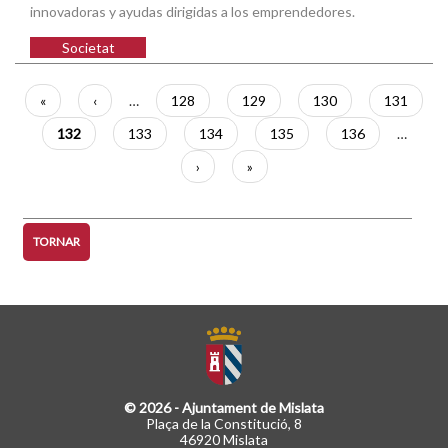
innovadoras y ayudas dirigidas a los emprendedores.
Societat
Paginació
Primera
«
Pàgina
‹
…
Pàgina
128
Pàgina
129
Pàgina
130
Pàgina
131
pàgina
anterior
Pàgina
132
Pàgina
133
Pàgina
134
Pàgina
135
Pàgina
136
…
actual
Pàgina
›
Última
»
següent
pàgina
TORNAR
© 2026 - Ajuntament de Mislata
Plaça de la Constitució, 8
46920 Mislata