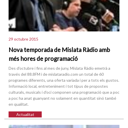
29 octubre 2015
Nova temporada de Mislata Ràdio amb
més hores de programació
Des d'octubre i fins al mes de juny, Mislata Ràdio emetrà a
través del 88.8FM i de mislataradio.com un total de 60
programes diferents, una oferta variada i per a tots els gustos.
Informació local, entreteniment i tot tipus de propostes
culturals, musicals i d'oci componen una programació que a poc
a poc ha anat guanyant no solament en quantitat sinó també
en qualitat.
Actualitat