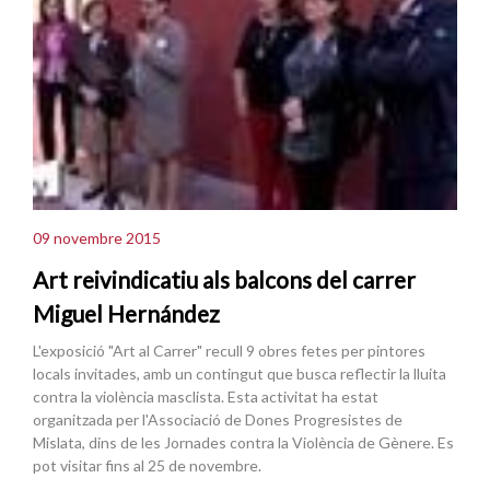
09 novembre 2015
Art reivindicatiu als balcons del carrer
Miguel Hernández
L'exposició "Art al Carrer" recull 9 obres fetes per pintores
locals invitades, amb un contingut que busca reflectir la lluita
contra la violència masclista. Esta activitat ha estat
organitzada per l'Associació de Dones Progresistes de
Mislata, dins de les Jornades contra la Violència de Gènere. Es
pot visitar fins al 25 de novembre.