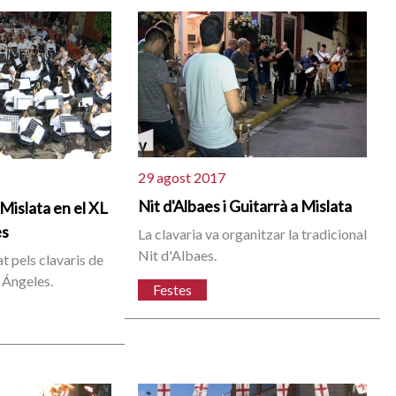
29 agost 2017
Nit d'Albaes i Guitarrà a Mislata
 Mislata en el XL
es
La clavaria va organitzar la tradicional
Nit d'Albaes.
at pels clavaris de
 Ángeles.
Festes