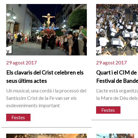
29 agost 2017
29 agost 2017
Els clavaris del Crist celebren els
Quart i el CIM de
seus últims actes
Festival de Band
Un musical, una cordá i la processó del
L'acte està organitz
Santíssim Crist de la Fe van ser els
la Mare de Déu dels
esdeveniments important
Festes
Festes