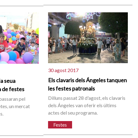
30 agost 2017
Els clavaris dels Ángeles tanquen
la seua
les festes patronals
a de festes
Dilluns passat 28 d'agost, els clavaris
passaran pel
dels Ángeles van oferir els últims
setes, un mercat
actes del seu programa.
s.
Festes