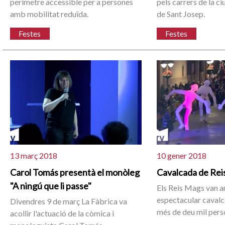
perímetre accessible per a persones
pels carrers de la ciu
amb mobilitat reduïda.
de Sant Josep.
Festes
Festes
13 març 2018
10 gener 2018
Carol Tomás presentà el monòleg
Cavalcada de Reis
"A ningú que li passe"
Els Reis Mags van a
espectacular cavalc
Divendres 9 de març La Fàbrica va
més de deu mil pers
acollir l'actuació de la còmica i