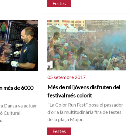
Festes
05 setembre 2017
Més de mil jóvens disfruten del
en més de 6000
festival més colorit
"La Color Run Fest" posa el passador
a Dansa va actuar
d'or a la multitudinària fira de festes
ó Cultural
de la plaça Major.
.
Festes