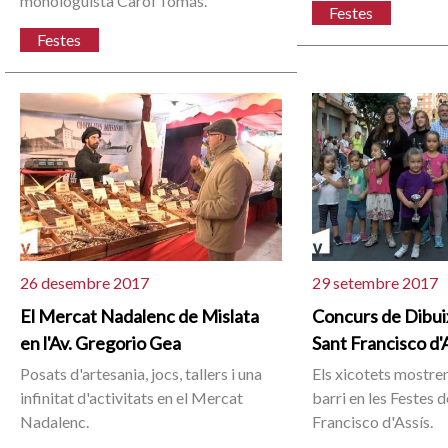
monologuista Carol Tomás.
Festes
Festes
26 desembre 2017
29 setembre 2017
El Mercat Nadalenc de Mislata
Concurs de Dibuix
en l'Av. Gregorio Gea
Sant Francisco d'
Posats d'artesania, jocs, tallers i una
Els xicotets mostren
infinitat d'activitats en el Mercat
barri en les Festes d
Nadalenc.
Francisco d'Assís.