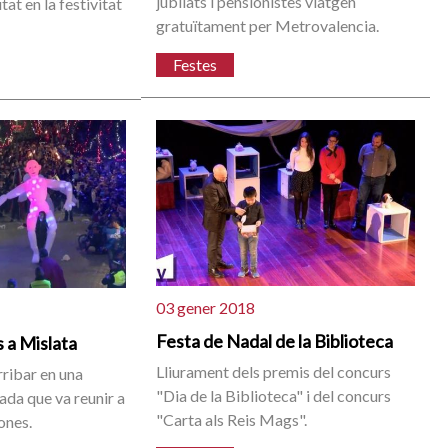
jubilats i pensionistes viatgen
tat en la festivitat
gratuïtament per Metrovalencia.
Festes
03 gener 2018
Festa de Nadal de la Biblioteca
 a Mislata
Lliurament dels premis del concurs
rribar en una
"Dia de la Biblioteca" i del concurs
ada que va reunir a
"Carta als Reis Mags".
ones.