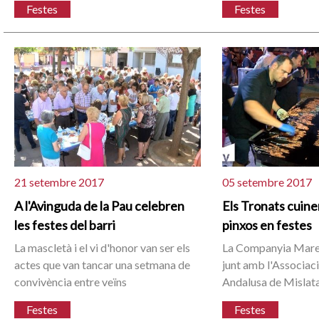
Festes
Festes
21 setembre 2017
05 setembre 2017
A l'Avinguda de la Pau celebren
Els Tronats cuin
les festes del barri
pinxos en festes
La mascletà i el vi d'honor van ser els
La Companyia Mare
actes que van tancar una setmana de
junt amb l'Associaci
convivència entre veïns
Andalusa de Mislata
Festes
Festes