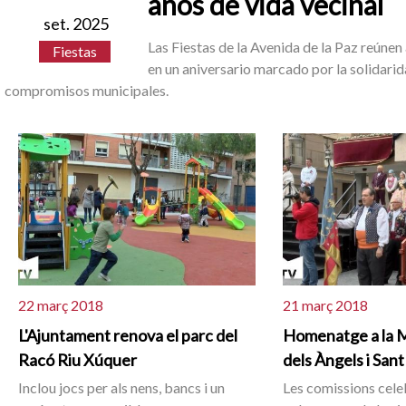
años de vida vecinal
set. 2025
Las Fiestas de la Avenida de la Paz reúnen
Fiestas
en un aniversario marcado por la solidari
compromisos municipales.
22 març 2018
21 març 2018
L'Ajuntament renova el parc del
Homenatge a la 
Racó Riu Xúquer
dels Àngels i San
Inclou jocs per als nens, bancs i un
Les comissions cele