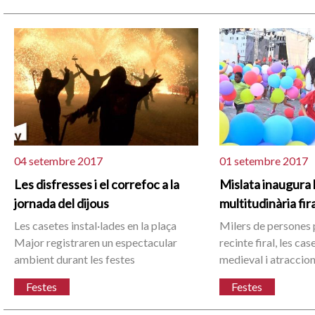
04 setembre 2017
01 setembre 2017
Les disfresses i el correfoc a la
Mislata inaugura 
jornada del dijous
multitudinària fir
Les casetes instal·lades en la plaça
Milers de persones 
Major registraren un espectacular
recinte firal, les ca
ambient durant les festes
medieval i atraccion
Festes
Festes