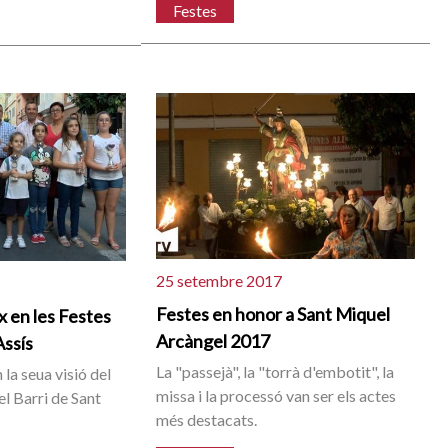
Festes
25 setembre 2017
Festes en honor a Sant Miquel
 en les Festes
Arcàngel 2017
Assís
La "passejà", la "torrà d'embotit", la
 la seua visió del
missa i la processó van ser els actes
el Barri de Sant
més destacats.