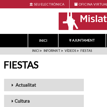
Vés
SEU ELECTRÒNICA
OFICINA VIRTUA
al
contingut
AJUNTAMENT
INICI
FIL
INICI
INFORMA'T
VÍDEOS
FIESTAS
FIESTAS
D'ARIADNA
Menu_Videos
Actualitat
Cultura